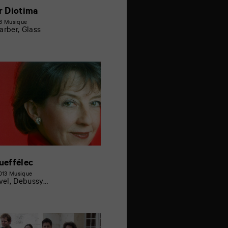
r Diotima
13
Musique
arber, Glass
ueffélec
2013
Musique
avel, Debussy…