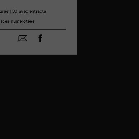
urée 1:30 avec entracte
laces numérotées
Partager
Partager
sur
par
facebook
email