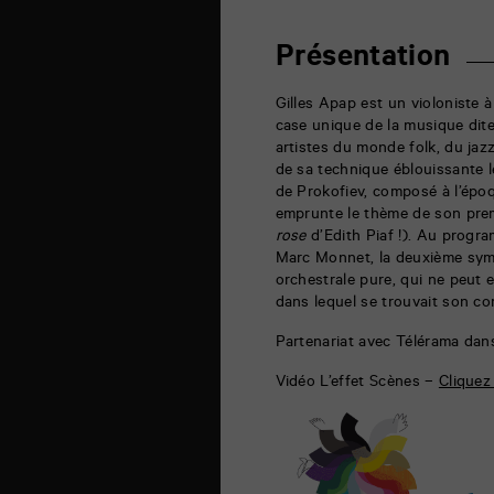
auditorium
6
rue
Présentation
de
la
Marne
Gilles Apap est un violoniste à
86000
case unique de la musique dite
Poitiers
artistes du monde folk, du jaz
de sa technique éblouissante 
de Prokofiev, composé à l’épo
emprunte le thème de son prem
rose
d’Edith Piaf !). Au progra
Marc Monnet, la deuxième sym
orchestrale pure, qui ne peut 
dans lequel se trouvait son co
Partenariat avec Télérama dan
Vidéo L’effet Scènes –
Cliquez 