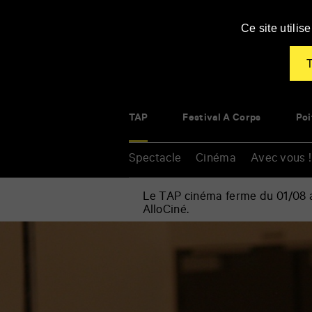
Panneau de gestion des cookies
Ce site utili
T
TAP
Festival À Corps
Poi
Spectacle
Cinéma
Avec vous !
Le TAP cinéma ferme du 01/08 au
AlloCiné.
Accueil
»
Spectacle
Renseigner
»
vos
Musique
mots
»
clés
Prokofiev,
Monnet,