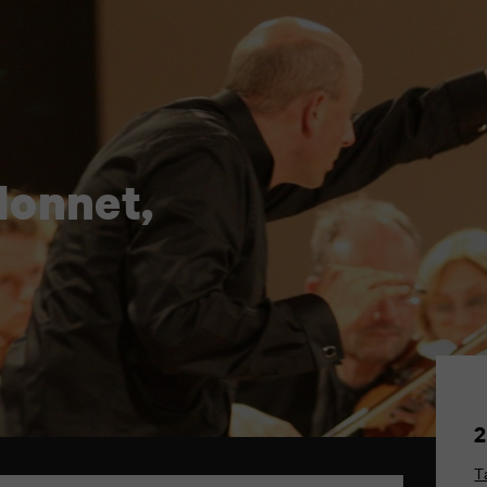
Monnet,
2
T