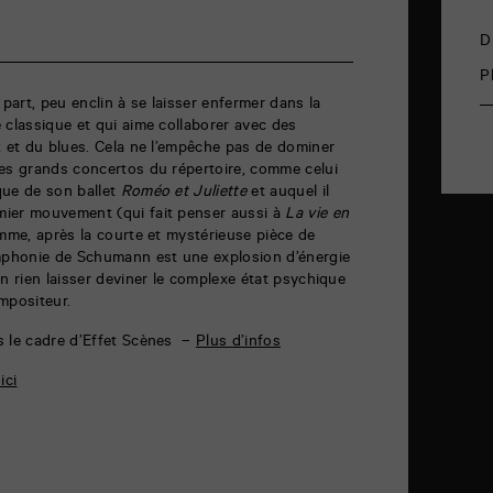
D
P
 part, peu enclin à se laisser enfermer dans la
 classique et qui aime collaborer avec des
z et du blues. Cela ne l’empêche pas de dominer
les grands concertos du répertoire, comme celui
que de son ballet
Roméo et Juliette
et auquel il
ier mouvement (qui fait penser aussi à
La vie en
mme, après la courte et mystérieuse pièce de
phonie de Schumann est une explosion d’énergie
en rien laisser deviner le complexe état psychique
mpositeur.
s le cadre d’Effet Scènes –
Plus d’infos
ici