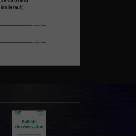
oire de Grand
âtellerault