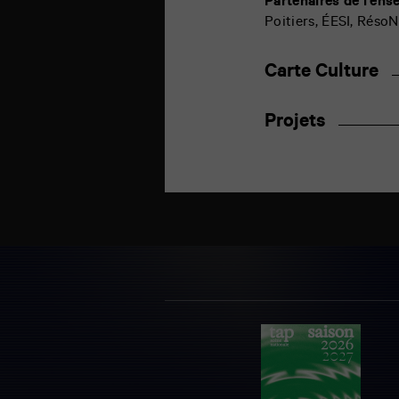
Partenaires de l’ens
Poitiers, ÉESI,
RésoN
Carte Culture
Projets