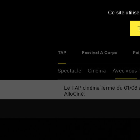
Panneau de gestion des cookies
Ce site utili
T
TAP
Festival À Corps
Poi
Spectacle
Cinéma
Avec vous !
Le TAP cinéma ferme du 01/08 au
AlloCiné.
Renseigner
vos
mots
clés