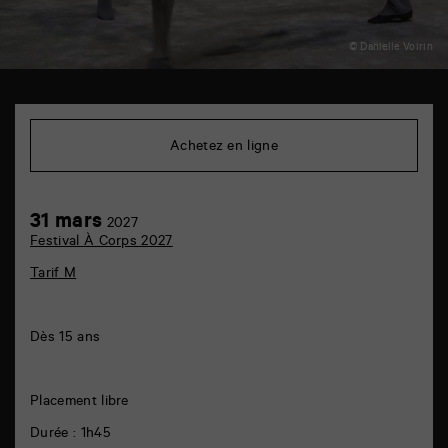
© Danielle Voirin
TAP
théâtre
6
Achetez en ligne
rue
de
la
Marne
31
31 mars
86000
2027
mars
Poitiers
Festival À Corps 2027
Tarif M
Dès 15 ans
Placement libre
Durée : 1h45