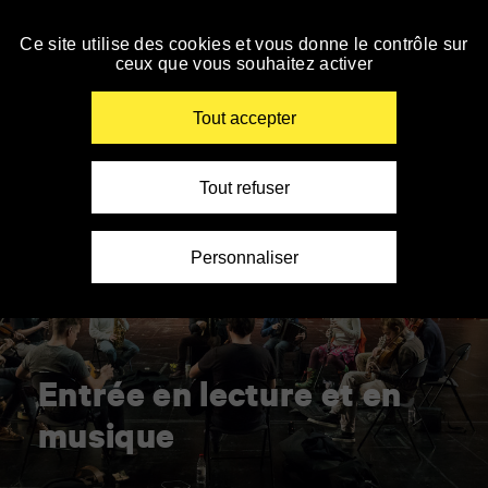
Accueil
Panneau de gestion des cookies
»
Le TAP cinéma ferme du 01/08 au 18/08, à partir
du 19/08, retrouvez toute la programmation sur
Entrée
Ce site utilise des cookies et vous donne le contrôle sur
Personnes
Personnes
Personnes
Spectateurs
AlloCiné.
en
ceux que vous souhaitez activer
malvoyantes
sourdes
à
avec
Accéder
En savoir +
lecture
ou
et
mobilité
autisme
à
et
aveugles
malentendantes
réduite
la
Renseigner
en
Tout accepter
navigation
vos
musique
mots
clés
Tout refuser
Personnaliser
Entrée en lecture et en
musique