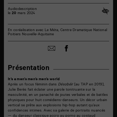
Audiodescription
le
20
mars 2024
En coréalisation avec Le Méta, Centre Dramatique National
Poitiers Nouvelle-Aquitaine
Partager
Partager
sur
par
facebook
email
Présentation
It’s a men’s men’s men’s world
Après un focus féminin dans
Désobéir
[au TAP en 2019],
Julie Berès fait éclater une parole tonitruante sur la
masculinité, en un panaché de joutes verbales et de battles
physiques pour huit comédiens-danseurs. Un décor urbain
vertical se prête aux explosions hip-hop autant qu’aux
confidences intimes. Avec sa galerie de portraits nuancés
— du danseur classique accro au porno au costaud