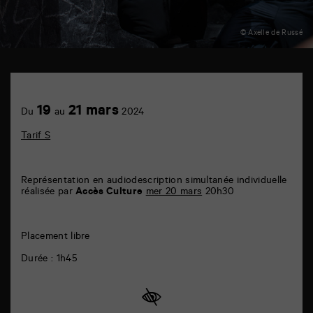
© Axelle de Russé
TAP
théâtre
6
Achetez
19
21 mars
rue
Du
au
2024
en
de
ligne
la
Tarif S
Marne
86000
Poitiers
Représentation en audiodescription simultanée individuelle
réalisée par
Accès Culture
mer 20 mars
20h30
Placement libre
Durée : 1h45