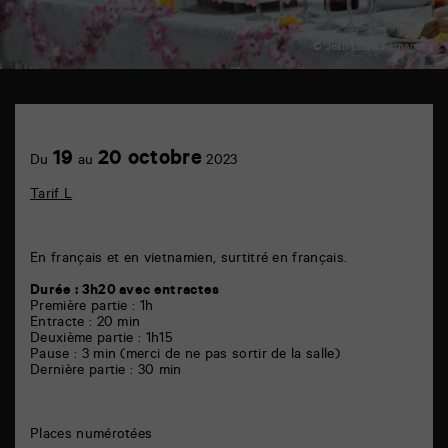
© Jean Louis Fernandez
TAP
théâtre
6
Achetez
19
20 octobre
rue
Du
au
2023
en
de
ligne
la
Tarif L
Marne
86000
Poitiers
En français et en vietnamien, surtitré en français.
Durée : 3h20 avec entractes
Première partie : 1h
Entracte : 20 min
Deuxième partie : 1h15
Pause : 3 min (merci de ne pas sortir de la salle)
Dernière partie : 30 min
Places numérotées