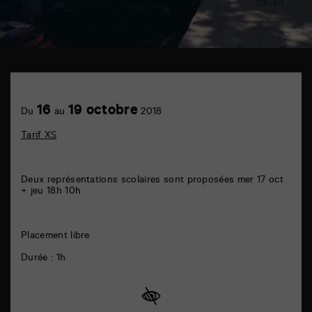
© DR
TAP
plateau
B
Achetez
16
19 octobre
6
Du
au
2018
en
rue
ligne
de
Tarif XS
la
Marne
86000
Poitiers
Deux représentations scolaires sont proposées mer 17 oct
+ jeu 18h 10h
Placement libre
Durée : 1h