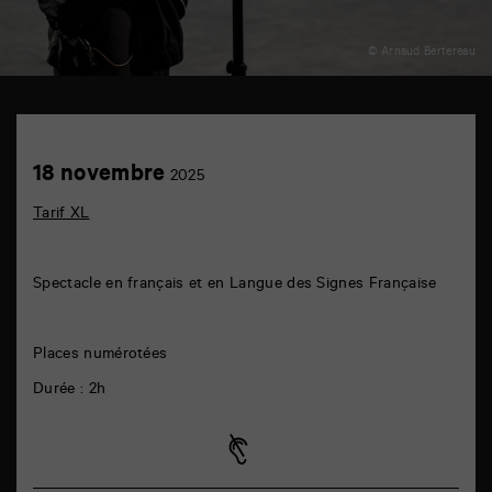
© Arnaud Bertereau
TAP
théâtre
6
Achetez
18
18 novembre
rue
2025
en
novembre
de
ligne
la
Tarif XL
Marne
86000
Poitiers
Spectacle en français et en Langue des Signes Française
Places numérotées
Durée : 2h