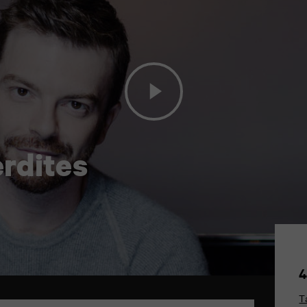
rdites
4
T