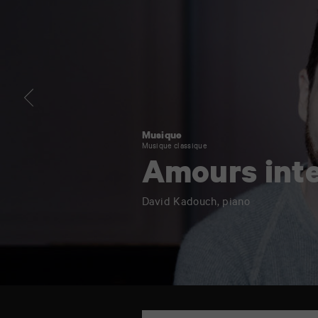
Musique
Musique classique
Amours inte
David Kadouch, piano
TAP