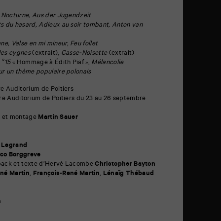
, Nocturne, Aus der Jugendzeit
ts du hasard, Adieux au soir tombant, Anton van
ne, Valse en mi mineur, Feu follet
des cygnes
(extrait),
Casse-Noisette
(extrait)
 °15
« Hommage à Édith Piaf »,
Mélancolie
sur un thème populaire polonais
e Auditorium de Poitiers
re Auditorium de Poitiers du 23 au 26 septembre
on et montage
Martin Sauer
 Legrand
co Borggreve
gipack et texte d’Hervé Lacombe
Christopher Bayton
né Martin
,
François-René Martin
,
Lénaïg Thébaud
a