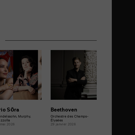
r
rio Sōra
Beethoven
ndelssohn, Murphy,
Orchestre des Champs-
azzolla
Élysées
 mai 2026
29 janvier 2026