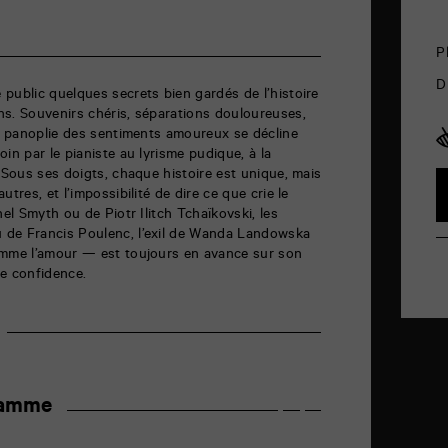
P
D
public quelques secrets bien gardés de l’histoire
ns. Souvenirs chéris, séparations douloureuses,
la panoplie des sentiments amoureux se décline
in par le pianiste au lyrisme pudique, à la
. Sous ses doigts, chaque histoire est unique, mais
tres, et l’impossibilité de dire ce que crie le
hel Smyth ou de Piotr Ilitch Tchaïkovski, les
 de Francis Poulenc, l’exil de Wanda Landowska
omme l’amour — est toujours en avance sur son
e confidence.
ramme