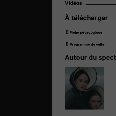
Vidéos
À télécharger
📄 Fiche pédagogique
📄 Programme de salle
Autour du spect