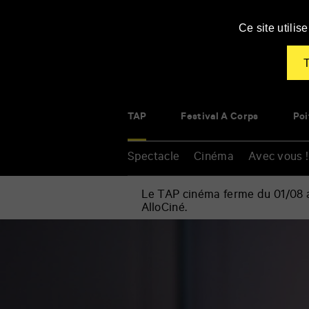
Panneau de gestion des cookies
Ce site utili
T
TAP
Festival À Corps
Poi
Spectacle
Cinéma
Avec vous !
Le TAP cinéma ferme du 01/08 au
AlloCiné.
Accueil
»
Spectacle
Renseigner
»
vos
Musique
mots
»
clés
Amours
interdites