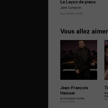
La Leçon de piano
Jane Campion
9 novembre 2025
Vous allez aime
Jean-François
T
Heisser
Me
Pi
et pianistes invités
19
9 juin 2026