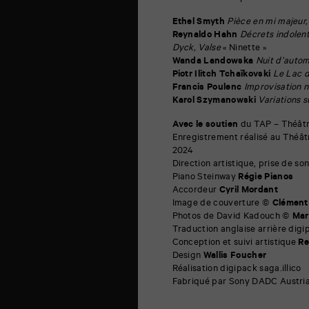
Ethel Smyth
Pièce en mi majeur
Reynaldo Hahn
Décrets indolen
Dyck, Valse
« Ninette »
Wanda Landowska
Nuit d’autom
Piotr Ilitch Tchaïkovski
Le Lac 
Francis Poulenc
Improvisation n
Karol Szymanowski
Variations 
Avec le soutien
du TAP – Théâtr
Enregistrement réalisé au Théât
2024
Direction artistique, prise de s
Piano Steinway
Régie Pianos
Accordeur
Cyril Mordant
Image de couverture ©
Clément
Photos de David Kadouch ©
Mar
Traduction anglaise arrière di
Conception et suivi artistique
Re
Design
Wallis Foucher
Réalisation digipack saga.illico
Fabriqué par Sony DADC Austri