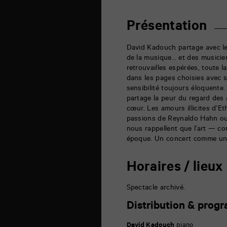
auditorium
6
rue
Présentation
de
la
Marne
David Kadouch partage avec le 
86000
de la musique… et des musicie
Poitiers
retrouvailles espérées, toute 
dans les pages choisies avec so
sensibilité toujours éloquente
partage la peur du regard des au
cœur. Les amours illicites d’Et
passions de Reynaldo Hahn ou
nous rappellent que l’art — c
époque. Un concert comme un
Horaires / lieux
Spectacle archivé.
Distribution & prog
David Kadouch
piano