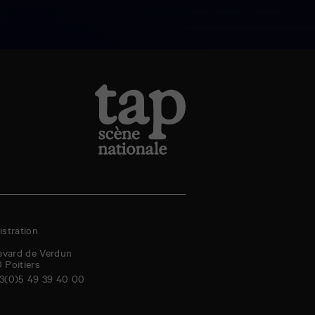
stration
evard de Verdun
0
Poitiers
3(0)5 49 39 40 00