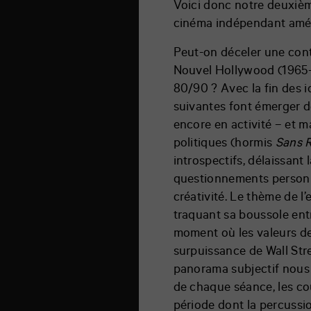
Voici donc notre deuxiè
cinéma indépendant amér
Peut-on déceler une cont
Nouvel Hollywood (1965-1
80/90 ? Avec la fin des i
suivantes font émerger de
encore en activité – et m
politiques (hormis
Sans 
introspectifs, délaissant 
questionnements personne
créativité. Le thème de l’
traquant sa boussole entr
moment où les valeurs de
surpuissance de Wall Stre
panorama subjectif nous 
de chaque séance, les co
période dont la percussi