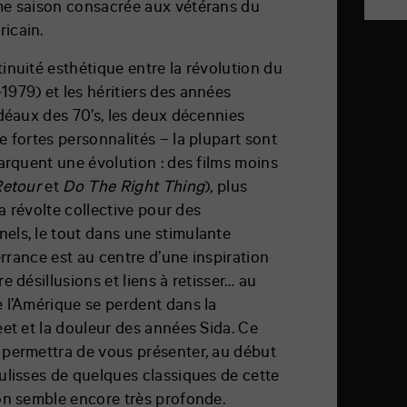
me saison consacrée aux vétérans du
icain.
inuité esthétique entre la révolution du
979) et les héritiers des années
déaux des 70’s, les deux décennies
 fortes personnalités – la plupart sont
arquent une évolution : des films moins
Retour
et
Do The Right Thing
), plus
la révolte collective pour des
ls, le tout dans une stimulante
errance est au centre d’une inspiration
e désillusions et liens à retisser… au
 l’Amérique se perdent dans la
et et la douleur des années Sida. Ce
permettra de vous présenter, au début
ulisses de quelques classiques de cette
on semble encore très profonde.