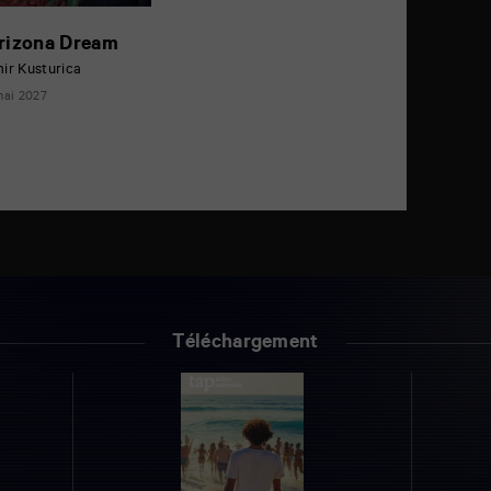
rizona Dream
ir Kusturica
mai 2027
Téléchargement