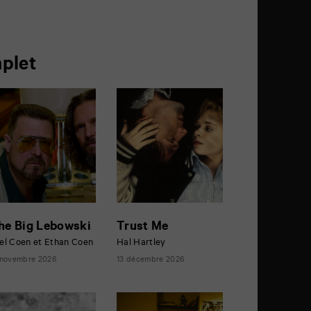
plet
he Big Lebowski
Trust Me
el Coen et Ethan Coen
Hal Hartley
 novembre 2026
13 décembre 2026