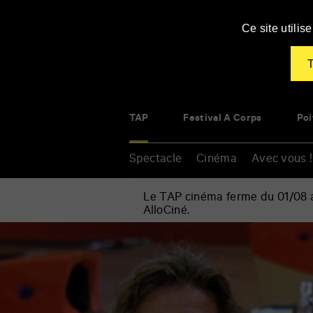
Panneau de gestion des cookies
Ce site utili
T
TAP
Festival À Corps
Poi
Spectacle
Cinéma
Avec vous !
Le TAP cinéma ferme du 01/08 au
AlloCiné.
Accueil
»
Événements
Renseigner
»
vos
Ciné-
mots
club
clés
–
Nouvel