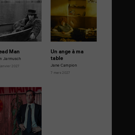
ead Man
Un ange à ma
table
m Jarmusch
Jane Campion
 janvier 2027
7 mars 2027