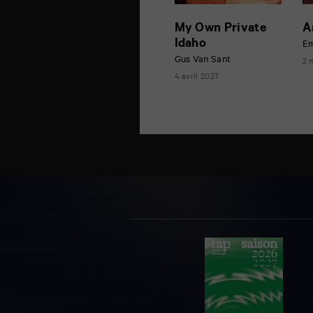
My Own Private
A
Idaho
Em
Gus Van Sant
2 
4 avril 2027