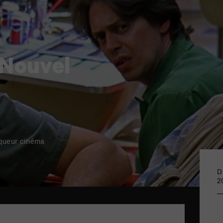
 Nouvel
iqueur cinéma
D
2