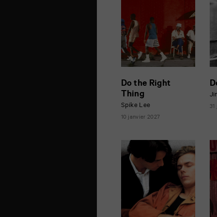
Do the Right
D
Thing
Ji
Spike Lee
31
10 janvier 2027