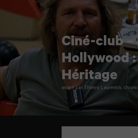
Hollywood
:
Héritage
Ciné-club –
Hollywood :
Héritage
animé par Thierry Laurentin, chron