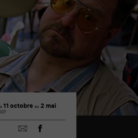
11 octobre
2 mai
u
au
027
Partager
Partager
sur
par
facebook
email