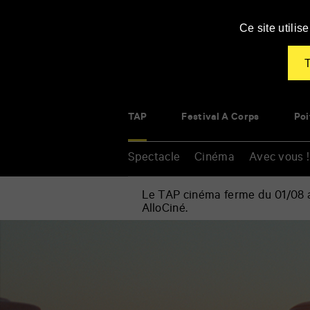
Panneau de gestion des cookies
Ce site utili
T
TAP
Festival À Corps
Poi
Spectacle
Cinéma
Avec vous !
Le TAP cinéma ferme du 01/08 au
AlloCiné.
Accueil
»
Cinéma
Renseigner
»
vos
Arizona
mots
Dream
clés