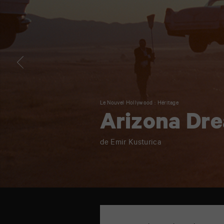
Le Nouvel Hollywood : Héritage
Arizona Dr
de Emir Kusturica
TAP
Cinéma