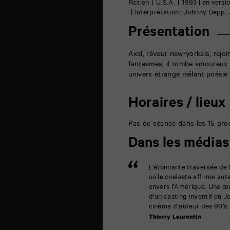
6
Fiction
U.S.A.
1993 | en versi
rue
Interprétation : Johnny Depp,
de
la
Présentation
Marne
86000
Poitiers
Axel, rêveur new-yorkais, rejoi
fantasmes, il tombe amoureux
univers étrange mêlant poésie 
Horaires / lieux
Pas de séance dans les 15 proc
Dans les médias
L’étonnante traversée de l
où le cinéaste affirme a
envers l’Amérique. Une œu
d’un casting inventif où 
cinéma d’auteur des 90’s.
Thierry Laurentin