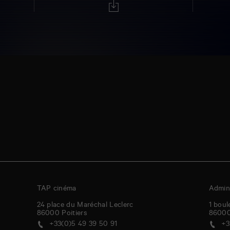
TAP cinéma
Admini
24 place du Maréchal Leclerc
1 boul
86000
Poitiers
8600
+33(0)5 49 39 50 91
+3