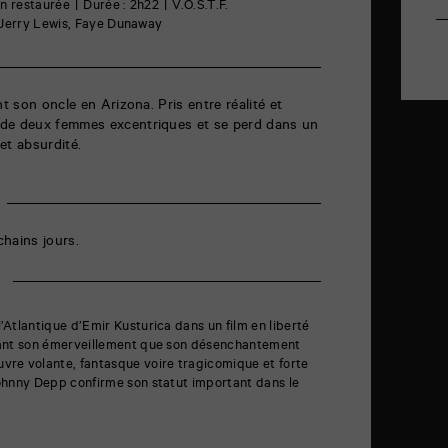
on restaurée
Durée : 2h22
V.O.S.T.F.
 Jerry Lewis, Faye Dunaway
nt son oncle en Arizona. Pris entre réalité et
 de deux femmes excentriques et se perd dans un
et absurdité.
hains jours.
’Atlantique d’Emir Kusturica dans un film en liberté
utant son émerveillement que son désenchantement
vre volante, fantasque voire tragicomique et forte
Johnny Depp confirme son statut important dans le