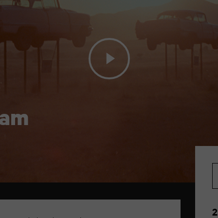
eam
2