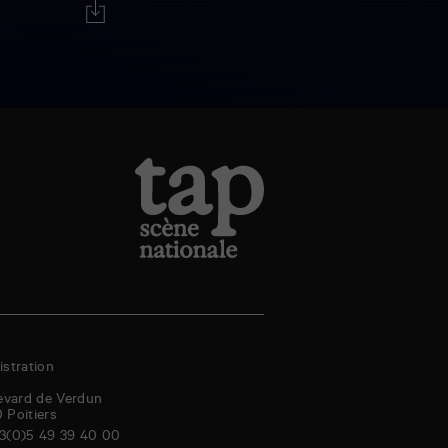
stration
evard de Verdun
0
Poitiers
3(0)5 49 39 40 00