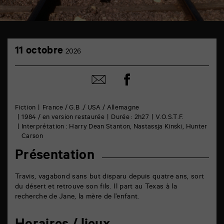
TAP
11
Cinéma
11 octobre
2026
octobre
6
rue
de
Partager
Partager
la
sur
par
Marne
facebook
email
86000
Poitiers
Fiction
France / G.B ./ USA / Allemagne
1984 / en version restaurée
Durée : 2h27
V.O.S.T.F.
Interprétation : Harry Dean Stanton, Nastassja Kinski, Hunter
Carson
Présentation
Travis, vagabond sans but disparu depuis quatre ans, sort
du désert et retrouve son fils. Il part au Texas à la
recherche de Jane, la mère de l’enfant.