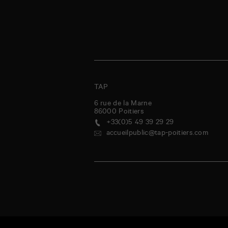
TAP
6 rue de la Marne
86000
Poitiers
+33(0)5 49 39 29 29
accueilpublic@tap-poitiers.com