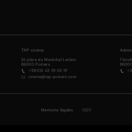
TAP cinéma
Admini
24 place du Maréchal Leclerc
1 boul
86000
Poitiers
8600
+33(0)5 49 39 50 91
+3
cinema@tap-poitiers.com
Mentions légales
CGV