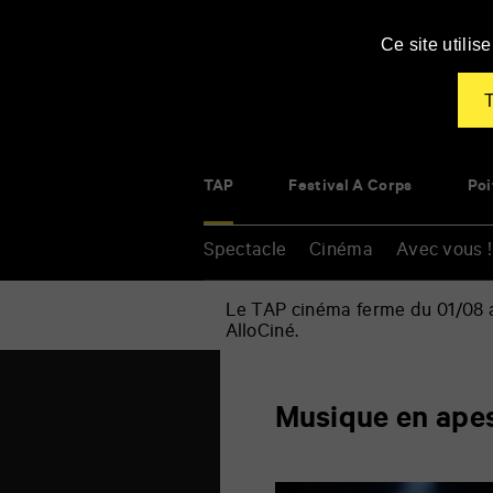
Panneau de gestion des cookies
Ce site utili
T
TAP
Festival À Corps
Poi
Spectacle
Cinéma
Avec vous !
Le TAP cinéma ferme du 01/08 au
AlloCiné.
Accueil
»
Musique
Renseigner
en
Musique en ape
vos
apesanteur
mots
clés