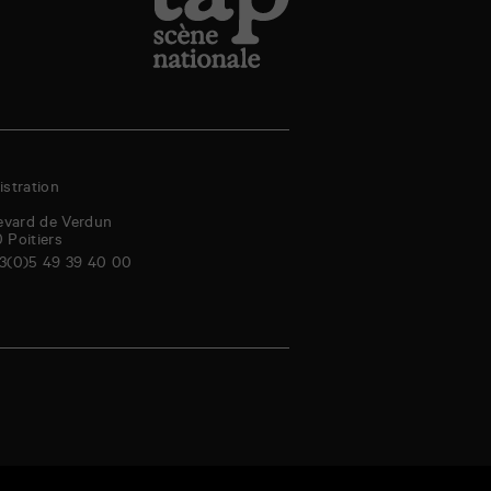
stration
evard de Verdun
0
Poitiers
3(0)5 49 39 40 00