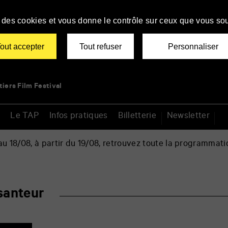
se des cookies et vous donne le contrôle sur ceux que vous sou
out accepter
Tout refuser
Personnaliser
tiers Film Festival
Le TAP
Infos pratiques
Billetterie
Newsletter
 18/08, à partir du 19/08, retrouvez toute la programmati
santeur