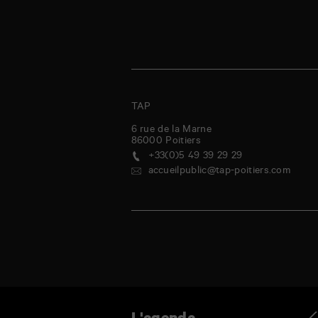
TAP
6 rue de la Marne
86000
Poitiers
+33(0)5 49 39 29 29
accueilpublic@tap-poitiers.com
ndredi
samedi
dimanche
lundi
mardi
mercredi
jeudi
vendred
Ag