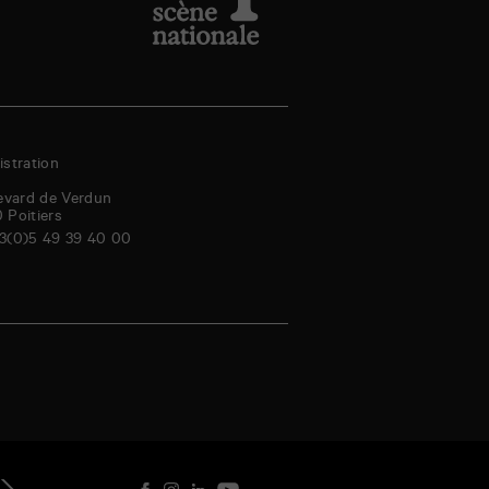
stration
evard de Verdun
0
Poitiers
3(0)5 49 39 40 00
amedi
dimanche
lundi
mardi
mercredi
jeudi
vendredi
samedi
genda