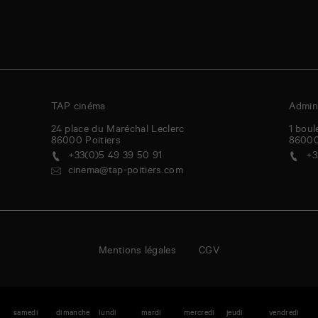
TAP cinéma
Admini
24 place du Maréchal Leclerc
1 boul
86000
Poitiers
8600
+33(0)5 49 39 50 91
+3
cinema@tap-poitiers.com
Mentions légales
CGV
i
samedi
dimanche
lundi
mardi
mercredi
jeudi
vendredi
s
enda
A