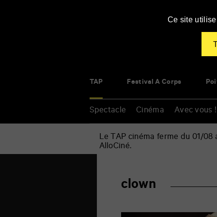
Panneau de gestion des cookies
Ce site utili
T
TAP
Festival À Corps
Poi
Spectacle
Cinéma
Avec vous !
Le TAP cinéma ferme du 01/08 au
AlloCiné.
Accueil
»
clown
Renseigner
clown
vos
mots
clés