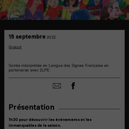
© Trafik
TAP
15
6
15 septembre
2022
septembre
rue
de
Gratuit
la
Marne
86000
Poitiers
Soirée interprétée en Langue des Signes Française en
partenariat avec 2LPE.
Partager
Partager
sur
par
facebook
email
Présentation
1h30 pour découvrir les événements et les
immanquables de la saison.