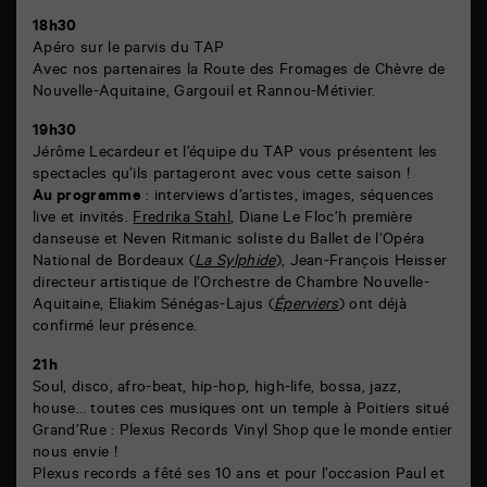
18h30
Apéro sur le parvis du TAP
Avec nos partenaires la Route des Fromages de Chèvre de
Nouvelle-Aquitaine, Gargouil et Rannou-Métivier.
19h30
Jérôme Lecardeur et l’équipe du TAP vous présentent les
spectacles qu’ils partageront avec vous cette saison !
Au programme
: interviews d’artistes, images, séquences
live et invités.
Fredrika Stahl
, Diane Le Floc’h première
danseuse et Neven Ritmanic soliste du Ballet de l’Opéra
National de Bordeaux (
La Sylphide
), Jean-François Heisser
directeur artistique de l’Orchestre de Chambre Nouvelle-
Aquitaine, Eliakim Sénégas-Lajus (
Éperviers
) ont déjà
confirmé leur présence.
21h
Soul, disco, afro-beat, hip-hop, high-life, bossa, jazz,
house… toutes ces musiques ont un temple à Poitiers situé
Grand’Rue : Plexus Records Vinyl Shop que le monde entier
nous envie !
Plexus records a fêté ses 10 ans et pour l’occasion Paul et