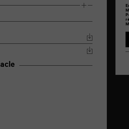
E
M
P
r
M
acle