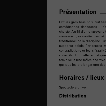
théâtre
6
rue
Présentation
de
la
Marne
Exit les gros bras ! dix-huit 
86000
comédiennes, danseuses — s’e
Poitiers
choisie. Au fil d’un chatoyant 
s’amassent, se soutiennent et 
traditionnel de la discipline : u
supporte, solide. Princesses, m
contradictions et leurs fragili
collectifs d’un ballet aquatiqu
féminisé, à une mêlée sportive
qui joue les prolongations dep
Horaires / lieux
Spectacle archivé.
Distribution