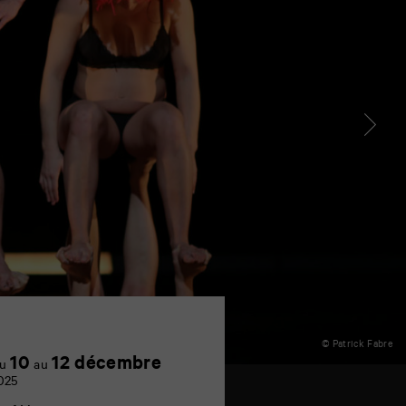
© Patrick Fabre
Achetez
10
12 décembre
u
au
en
025
ligne