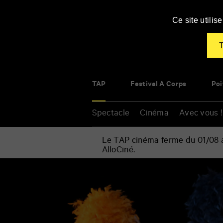
Panneau de gestion des cookies
Ce site utili
T
TAP
Festival À Corps
Poi
Spectacle
Cinéma
Avec vous !
Le TAP cinéma ferme du 01/08 au
AlloCiné.
Accueil
»
Spectacle
Renseigner
»
vos
Cirque
mots
»
clés
Portés
de