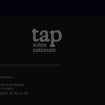
stration
evard de Verdun
0
Poitiers
3(0)5 49 39 40 00