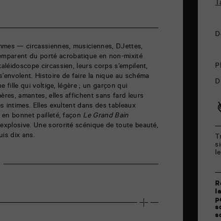
T
D
femmes — circassiennes, musiciennes, DJettes,
mparent du porté acrobatique en non-mixité
P
kaléidoscope circassien, leurs corps s’empilent,
s’envolent. Histoire de faire la nique au schéma
D
ne fille qui voltige, légère ; un garçon qui
ères, amantes, elles affichent sans fard leurs
tés intimes. Elles exultent dans des tableaux
e en bonnet pailleté, façon
Le Grand Bain
 explosive. Une sororité scénique de toute beauté,
uis dix ans.
T
s
l
R
l
p
s
s