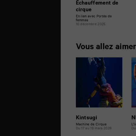
Échauffement de
cirque
En lien avec Portés de
femmes
10 décembre 2025
Vous allez aime
Kintsugi
N
Machine de Cirque
L’
Du 17 au 19 mars 2026
Du