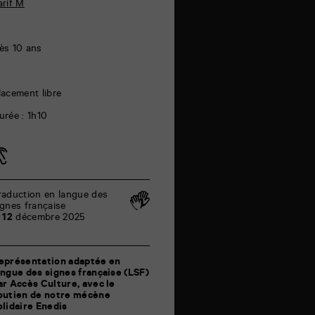
arif M
ès 10 ans
lacement libre
urée : 1h10
raduction en langue des
ignes française
e
12
décembre 2025
eprésentation adaptée
en
angue des signes française (LSF)
ar Accès Culture,
avec le
outien de notre mécène
olidaire Enedis