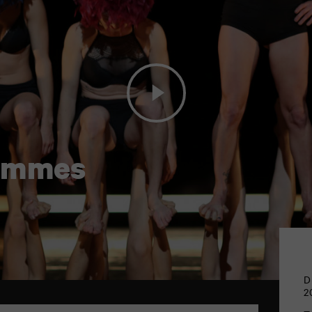
femmes
D
2