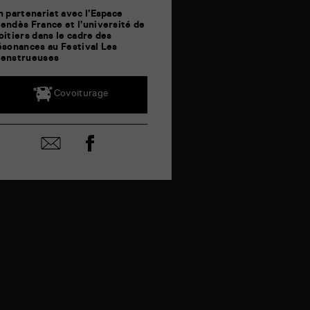
n partenariat avec l’Espace
endès France et l’université de
oitiers dans le cadre des
ésonances au Festival Les
enstrueuses
Covoiturage
Partager
Partager
sur
par
facebook
email