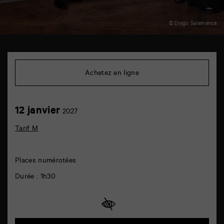
© Diego Salamanca
TAP
auditorium
6
Achetez en ligne
rue
de
la
Marne
12
12 janvier
86000
2027
janvier
Poitiers
Tarif M
Places numérotées
Durée : 1h30