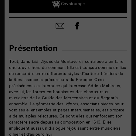
Covoiturage
Partager
Partager
sur
par
facebook
email
Présentation
Tout, dans
Les Vêpres
de Monteverdi, contribue à en faire
une œuvre hors du commun. Elle est conçue comme un lieu
de rencontre entre différents styles d’écriture, héritiers de
la Renaissance et précurseurs du Baroque. C’est
précisément cet interstice qui intéresse Adrien Mabire et,
avec lui, les forces enthousiastes des chanteurs et
musiciens de La Guilde des Mercenaires et du Beggar’s
ensemble. La géométrie des
Vêpres
, associant pièces pour
voix seule, ensembles et pages instrumentales, est propice
à de multiples relectures. Ce sont elles qui renforcent son
caractère sacré depuis sa composition en 1610. Elles
impliquent aussi un dialogue réjouissant entre musiciens
d’hier et d’aujourd’hui.