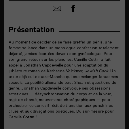
Partager
Partager
sur
par
facebook
email
Présentation
Au moment de décider de se faire greffer un pénis, une
femme se lance dans un monologue-confession totalement
déjanté, jambes écartées devant son gynécologue. Pour
son grand retour sur les planches, Camille Cottin a fait
appel à Jonathan Capdevielle pour une adaptation du
jubilatoire roman de Katharina Volckmer,
Jewish Cock
. Un
texte déjà culte outre-Manche qui ose mélanger fantasmes
sexuels, culpabilité allemande post Shoah et questions de
genre. Jonathan Capdevielle convoque ses obsessions
artistiques — désynchronisation du corps et de la voix,
registre chanté, mouvements chorégraphiques — pour
orchestrer ce corrosif récit de transition aux punchlines
crues et aux divagations poétiques. Du sur-mesure pour
Camille Cottin !