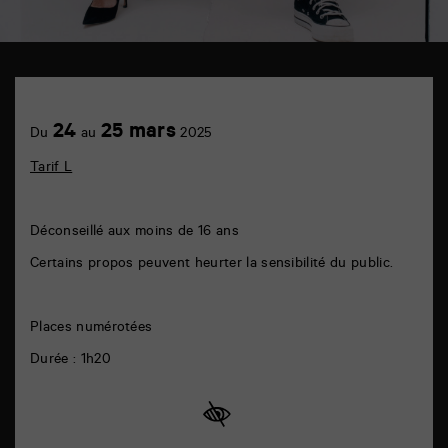
TAP
théâtre
6
Achetez
24
25 mars
rue
Du
au
2025
en
de
ligne
la
Tarif L
Marne
86000
Poitiers
Déconseillé aux moins de 16 ans
Certains propos peuvent heurter la sensibilité du public.
Places numérotées
Durée : 1h20