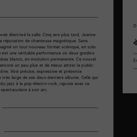
D
it électrisé la salle. Cinq ans plus tard, Jeanne
 sa réputation de chanteuse magnétique. Sans
imaginé un tout nouveau format scénique, en solo.
s
est une véritable performance où deux gradins
cubes blancs, en évolution permanente. Ce nouvel
E
 encore un peu plus et de mieux attirer le public
cône. Voix précise, expressive et présence
tte très large de ses deux derniers albums. Celle qui
du jazz à la pop-électro-rock, rajoute avec ce
spectaculaire à son arc.