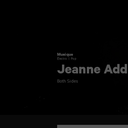
Solo
Musique
Électro
Pop
Jeanne Add
Both Sides
TAP