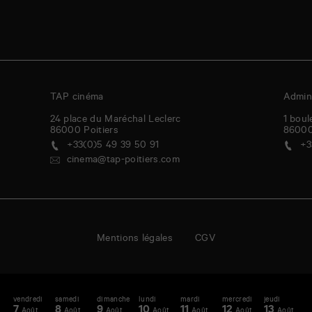
TAP cinéma
Admini
24 place du Maréchal Leclerc
1 boul
86000
Poitiers
8600
+33(0)5 49 39 50 91
+3
cinema@tap-poitiers.com
Mentions légales
CGV
vendredi
samedi
dimanche
lundi
mardi
mercredi
jeudi
v
enda
A
7
8
9
10
11
12
13
1
Août
Août
Août
Août
Août
Août
Août