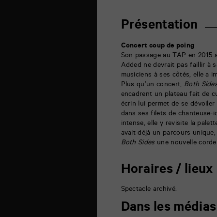
théâtre
6
rue
Présentation
de
la
Marne
Concert coup de poing
86000
Son passage au TAP en 2015 ava
Poitiers
Added ne devrait pas faillir à
musiciens à ses côtés, elle a 
Plus qu’un concert,
Both Side
encadrent un plateau fait de 
écrin lui permet de se dévoiler
dans ses filets de chanteuse-i
intense, elle y revisite la pale
avait déjà un parcours unique, 
Both Sides
une nouvelle corde 
Horaires / lieux
Spectacle archivé.
Dans les médias