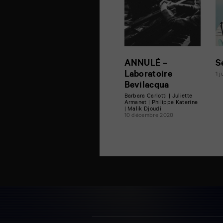
ANNULÉ –
S
Laboratoire
1 j
Bevilacqua
Barbara Carlotti | Juliette
Armanet | Philippe Katerine
| Malik Djoudi
10 décembre 2020