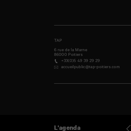
TAP
6 rue de la Marne
86000
Poitiers
+33(0)5 49 39 29 29
accueilpublic@tap-poitiers.com
udi
vendredi
samedi
dimanche
lundi
mardi
mercredi
jeudi
Ag
L'agenda
0
31
1
2
3
4
5
6
Juil
Juil
Août
Août
Août
Août
Août
Août