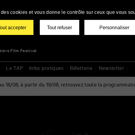
se des cookies et vous donne le contrôle sur ceux que vous sou
out accepter
Tout refuser
Personnaliser
tiers Film Festival
Le TAP
Infos pratiques
Billetterie
Newsletter
 18/08, à partir du 19/08, retrouvez toute la programmati