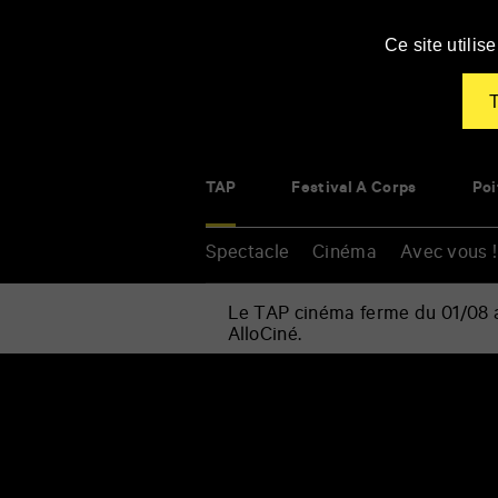
Panneau de gestion des cookies
Ce site utili
T
TAP
Festival À Corps
Poi
Spectacle
Cinéma
Avec vous !
Le TAP cinéma ferme du 01/08 au
AlloCiné.
Accueil
»
Spectacle
Renseigner
»
vos
Musique
mots
»
clés
Jeanne
Added