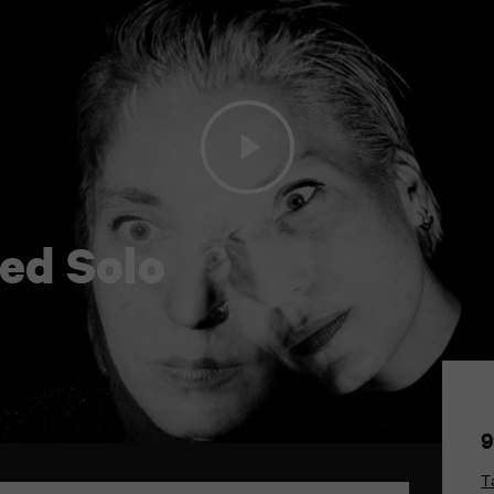
ed Solo
9
T