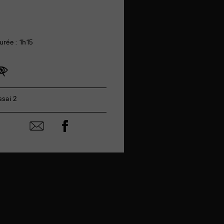
urée : 1h15
ssai 2
Partager
Partager
sur
par
facebook
email