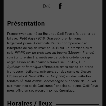
Partager
Partager
sur
par
facebook
email
Présentation
Franco-rwandais né au Burundi, Gaël Faye a fait parler de
lui avec
Petit Pays
(2016, Grasset), premier roman
largement primé. Avant cela, l’auteur-compositeur et
interprète de rap délivrait en 2013 sur un premier album
solo
Pili-Pili sur un croissant au beurre
(Motown France)
son écriture sincère, métissée de poésie créole, de rap
anglo-saxon et de chanson française. En 2017, l’EP
Rythmes et botanique
affirme ses rimes riches, sa prose
frondeuse, résiliente, militante, sur des samples électro
(
Solstice
feat. Saul Williams,
Irruption
) ou des mélodies
tendres (
À trop courir
). Accompagné sur scène de Louxor
aux machines et de Guillaume Poncelet au piano, Gaël Faye
nous offre un set électro hip-hop énergique.
Horaires / lieux