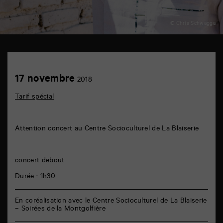
© Chris Schwagga
Centre
Socioculturel
de
Achetez
17
17 novembre
La
2018
en
novembre
Blaiserie
ligne
6
Tarif spécial
rue
de
la
Marne
Attention concert au Centre Socioculturel de La Blaiserie
86000
Poitiers
concert debout
Durée : 1h30
En coréalisation avec le Centre Socioculturel de La Blaiserie
– Soirées de la Montgolfière