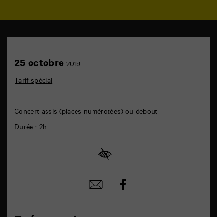
TAP
théâtre
6
Achetez
25
25 octobre
rue
2019
en
octobre
de
ligne
la
Tarif spécial
Marne
86000
Poitiers
Concert assis (places numérotées) ou debout
Durée : 2h
Partager
Partager
sur
par
facebook
email