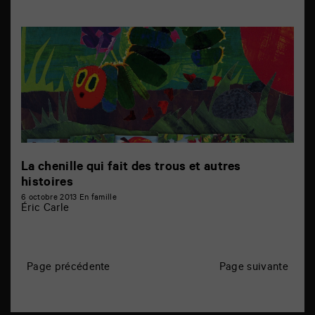
La chenille qui fait des trous et autres
histoires
6 octobre 2013
En famille
Éric Carle
N
Page précédente
Page suivante
a
v