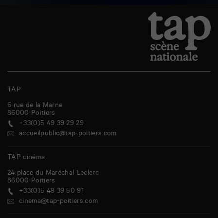
l
e
s
TAP
6 rue de la Marne
86000
Poitiers
+33(0)5 49 39 29 29
accueilpublic@tap-poitiers.com
TAP cinéma
24 place du Maréchal Leclerc
86000
Poitiers
+33(0)5 49 39 50 91
cinema@tap-poitiers.com