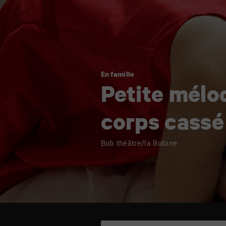
mélodie
pour
corps
cassé
En famille
Petite mélo
corps cassé
Bob théâtre/la Bobine
CAP