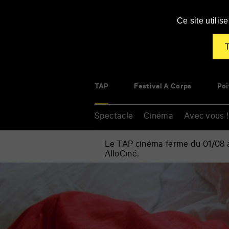
Panneau de gestion des cookies
Ce site utili
T
TAP
Festival À Corps
Poi
Spectacle
Cinéma
Avec vous !
Le TAP cinéma ferme du 01/08 au
AlloCiné.
Accueil
»
Spectacle
Renseigner
»
vos
En
mots
famille
clés
»
Petite