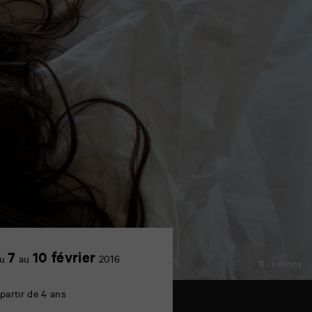
7
10 février
u
au
2016
© La Bobine
 partir de 4 ans