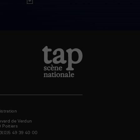
stration
evard de Verdun
0
Poitiers
3(0)5 49 39 40 00