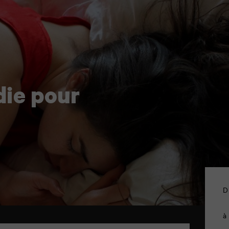
die pour
D
à