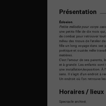
Sud
6
rue
Présentation
de
la
Marne
Éclosion
86000
Petite mélodie pour corps cas
Poitiers
une petite fille de dix mois qui
de combat pour retrouver tout
milieu des tissus de l’atelier
fille un long voyage dans ses 
poétique et ouatée mêle travail
matières.
C’est l’amour de ses parents, l
et à grandir. Les enfants sont 
une installation/exposition. À l
sens. Il s’agit d’un endroit à re
Un endroit où l’on retrouve les
Horaires / lieux
Spectacle archivé.