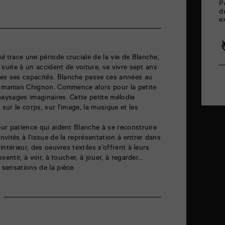
P
d
e
sé
trace une période cruciale de la vie de Blanche,
, suite à un accident de voiture, va vivre sept ans
es ses capacités. Blanche passe ces années au
 de maman Chignon. Commence alors pour la petite
paysages imaginaires. Cette petite mélodie
 sur le corps, sur l’image, la musique et les
eur patience qui aident Blanche à se reconstruire
invités à l’issue de la représentation à entrer dans
’intérieur, des oeuvres textiles s’offrent à leurs
ssentir, à voir, à toucher, à jouer, à regarder…
 sensations de la pièce.