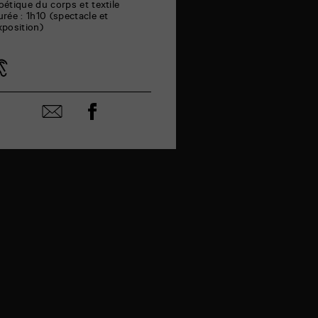
oétique du corps et textile
urée : 1h10 (spectacle et
xposition)
Partager
Partager
sur
par
facebook
email