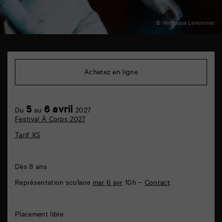
© Véronique Lemonnier
TAP
plateau
B
Achetez en ligne
6
rue
de
la
5
6 avril
Marne
Du
au
2027
86000
Festival À Corps 2027
Poitiers
Tarif XS
Dès 8 ans
Représentation scolaire
mar 6 avr
10h –
Contact
Placement libre