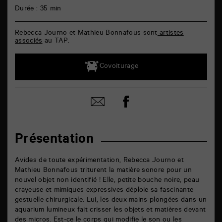
Durée : 35 min
Rebecca Journo et Mathieu Bonnafous sont
artistes
associés
au TAP.
Covoiturage
Partager
Partager
sur
par
facebook
email
Présentation
Avides de toute expérimentation, Rebecca Journo et
Mathieu Bonnafous triturent la matière sonore pour un
nouvel objet non identifié ! Elle, petite bouche noire, peau
crayeuse et mimiques expressives déploie sa fascinante
gestuelle chirurgicale. Lui, les deux mains plongées dans un
aquarium lumineux fait crisser les objets et matières devant
des micros. Est-ce le corps qui modifie le son ou les