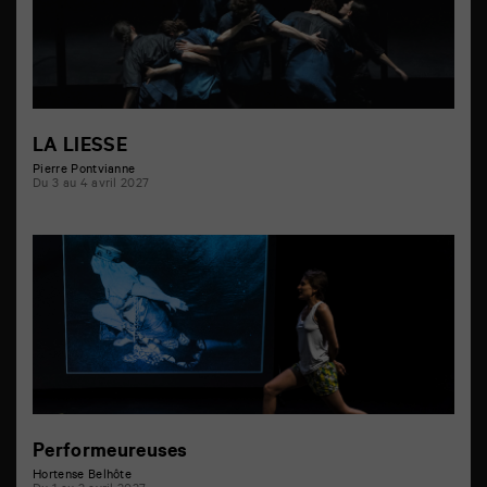
LA LIESSE
Pierre Pontvianne
Du 3 au 4 avril 2027
Performeureuses
Hortense Belhôte