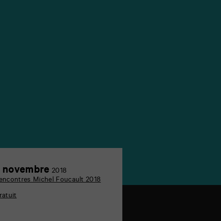
8
 novembre
2018
novembre
encontres Michel Foucault 2018
ratuit