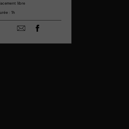
lacement libre
urée : 1h
Partager
Partager
sur
par
facebook
email