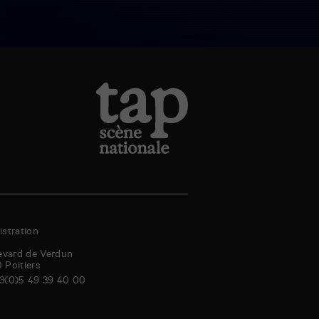
stration
evard de Verdun
0
Poitiers
3(0)5 49 39 40 00