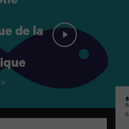
Une
e de la
ique
018
8
R
G