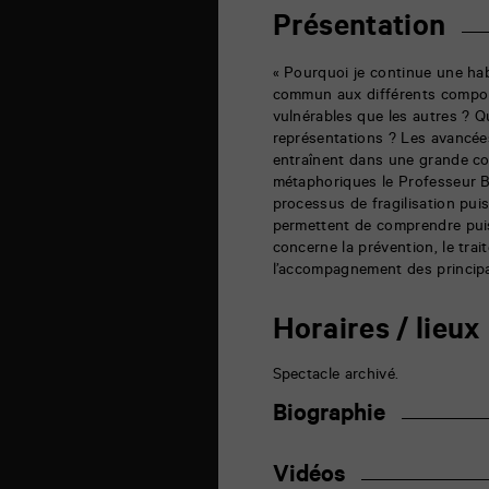
6
rue
Présentation
de
la
Marne
« Pourquoi je continue une habi
86000
commun aux différents comport
Poitiers
vulnérables que les autres ? Q
représentations ? Les avancée
entraînent dans une grande co
métaphoriques le Professeur 
processus de fragilisation puis 
permettent de comprendre puis 
concerne la prévention, le trai
l’accompagnement des principa
Horaires / lieux
Spectacle archivé.
Biographie
Vidéos