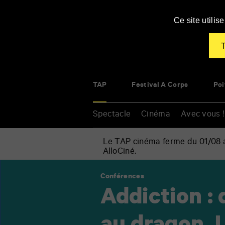
Panneau de gestion des cookies
Ce site utili
T
TAP
Festival À Corps
Poi
Spectacle
Cinéma
Avec vous !
Le TAP cinéma ferme du 01/08 au
AlloCiné.
Accueil
»
Conférences
Spectacle
Renseigner
»
Addiction :
vos
Conférences
mots
»
clés
Addiction
: