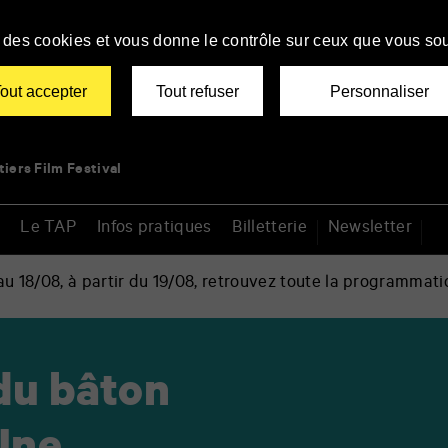
se des cookies et vous donne le contrôle sur ceux que vous sou
out accepter
Tout refuser
Personnaliser
tiers Film Festival
Le TAP
Infos pratiques
Billetterie
Newsletter
 18/08, à partir du 19/08, retrouvez toute la programmati
 du bâton