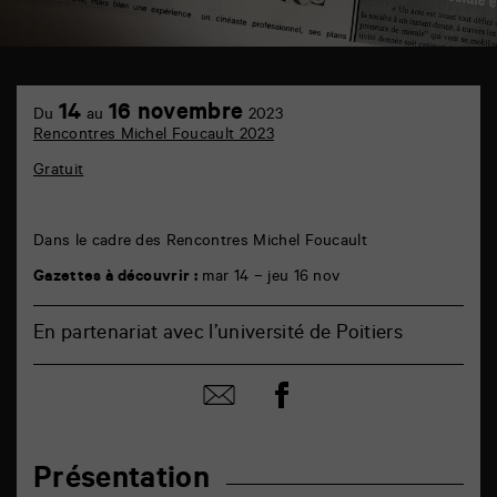
TAP
6
14
16 novembre
Du
au
2023
rue
Rencontres Michel Foucault 2023
de
la
Gratuit
Marne
86000
Poitiers
Dans le cadre des Rencontres Michel Foucault
Gazettes à découvrir :
mar 14 – jeu 16 nov
En partenariat avec l’université de Poitiers
Partager
Partager
sur
par
facebook
email
Présentation