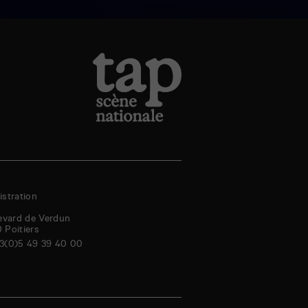
stration
evard de Verdun
0
Poitiers
3(0)5 49 39 40 00