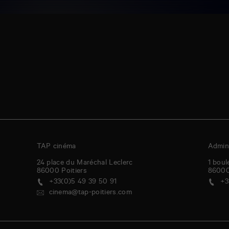
TAP cinéma
Admini
24 place du Maréchal Leclerc
1 boul
86000
Poitiers
8600
+33(0)5 49 39 50 91
+3
cinema@tap-poitiers.com