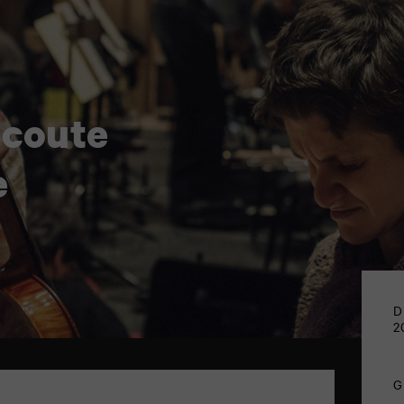
coute
e
D
2
G