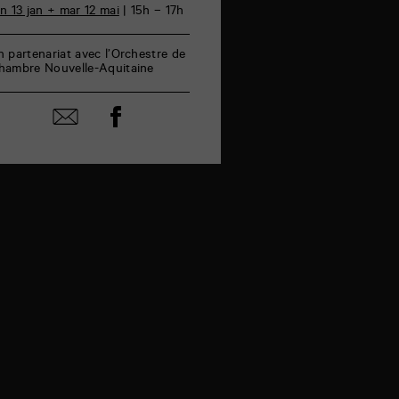
un 13 jan + mar 12 mai
| 15h – 17h
n partenariat avec l’Orchestre de
hambre Nouvelle-Aquitaine
Partager
Partager
sur
par
facebook
email