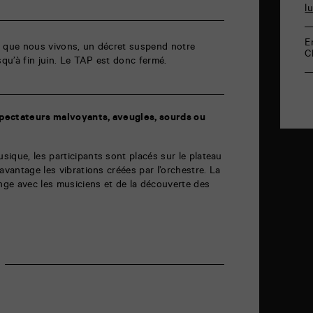
l
E
ite que nous vivons, un décret suspend notre
C
squ’à fin juin. Le TAP est donc fermé.
pectateurs malvoyants, aveugles, sourds ou
ique, les participants sont placés sur le plateau
avantage les vibrations créées par l’orchestre. La
ange avec les musiciens et de la découverte des