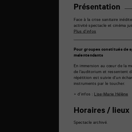
rue
de
Présentation
la
Marne
86000
Face à la crise sanitaire inéd
Poitiers
activité spectacle et cinéma ju
Plus d’infos
Pour groupes constitués de s
malentendants
En immersion au cœur de la mus
de l’auditorium et ressentent d
répétition est suivie d’un éch
instruments par le toucher.
+ d’infos :
Lise-Marie Hélène
Horaires / lieux
Spectacle archivé.