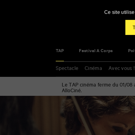
Panneau de gestion des cookies
Ce site utili
T
TAP
Festival À Corps
Poi
Spectacle
Cinéma
Avec vous !
Le TAP cinéma ferme du 01/08 au
AlloCiné.
Accueil
»
ANNULÉ
Renseigner
–
vos
Écoute
mots
tactile
clés
d’une
répétition