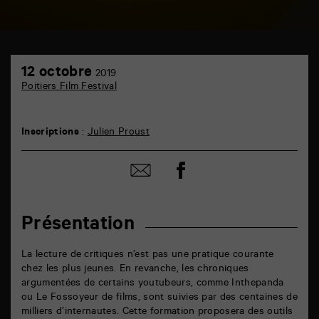
TAP
12
6
12 octobre
2019
octobre
rue
Poitiers Film Festival
de
la
Marne
86000
Inscriptions
:
Julien Proust
Poitiers
Partager
Partager
sur
par
facebook
email
Présentation
La lecture de critiques n’est pas une pratique courante
chez les plus jeunes. En revanche, les chroniques
argumentées de certains youtubeurs, comme Inthepanda
ou Le Fossoyeur de films, sont suivies par des centaines de
milliers d’internautes. Cette formation proposera des outils