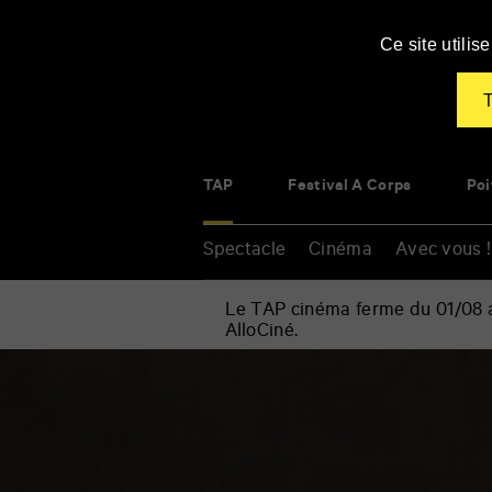
Panneau de gestion des cookies
Ce site utili
T
TAP
Festival À Corps
Poi
Spectacle
Cinéma
Avec vous !
Le TAP cinéma ferme du 01/08 au
AlloCiné.
Accueil
»
Conférence
Renseigner
musicale
vos
:
mots
introduction
clés
à
Tchaïkovski,