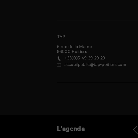
TAP
6 rue de la Marne
86000
Poitiers
+33(0)5 49 39 29 29
accueilpublic@tap-poitiers.com
ndredi
samedi
dimanche
lundi
mardi
mercredi
jeudi
vendred
Ag
L'agenda
1
1
2
3
4
5
6
7
Juil
Août
Août
Août
Août
Août
Août
Août
-