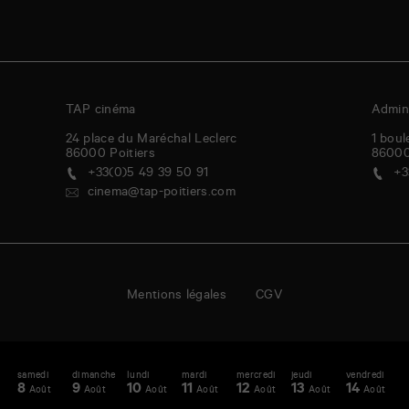
TAP cinéma
Admini
24 place du Maréchal Leclerc
1 boul
86000
Poitiers
8600
+33(0)5 49 39 50 91
+3
cinema@tap-poitiers.com
Mentions légales
CGV
i
samedi
dimanche
lundi
mardi
mercredi
jeudi
vendredi
s
enda
A
8
9
10
11
12
13
14
1
Août
Août
Août
Août
Août
Août
Août
-