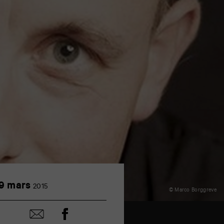
19
9 mars
2015
© Marco Borggreve
mars
Partager
Partager
sur
par