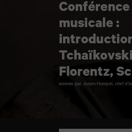
Florentz,
Conférence
Schubert
musicale :
introductio
Tchaïkovski
Florentz, S
animée par Jurjen Humpel, chef d’o
TAP