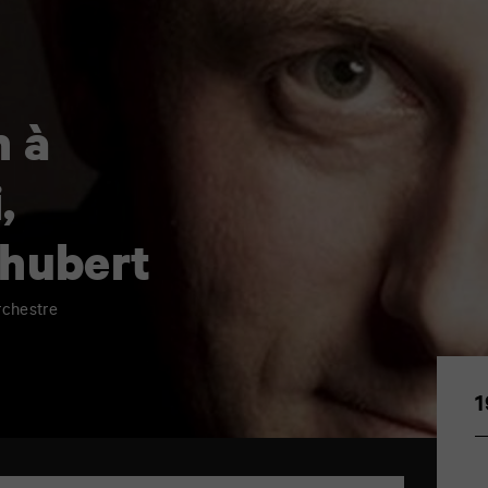
n à
,
chubert
rchestre
1