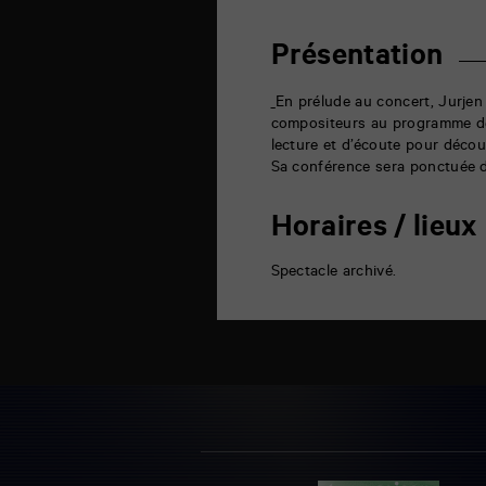
6
rue
de
Présentation
la
Marne
86000
En prélude au concert, Jurjen
Poitiers
compositeurs au programme de l
lecture et d’écoute pour déco
Sa conférence sera ponctuée de
Horaires / lieux
Spectacle archivé.