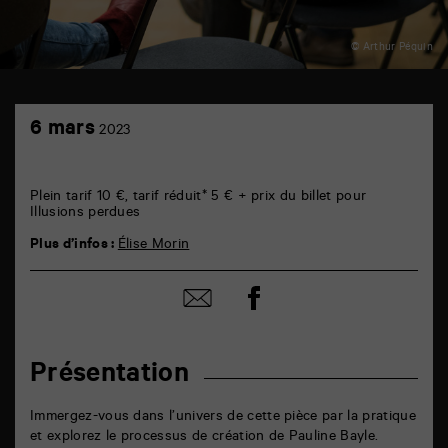
© Arthur Péquin
TAP
6
6
6 mars
2023
mars
rue
de
la
Marne
Plein tarif 10 €, tarif réduit* 5 € + prix du billet pour
86000
Illusions perdues
Poitiers
Plus d’infos :
Élise Morin
Partager
Partager
sur
par
facebook
email
Présentation
Immergez-vous dans l’univers de cette pièce par la pratique
et explorez le processus de création de Pauline Bayle.