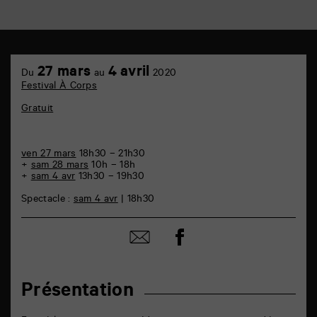
TAP
6
27 mars
4 avril
Du
au
2020
rue
Festival À Corps
de
la
Gratuit
Marne
86000
Poitiers
ven 27 mars
18h30 – 21h30
+
sam 28 mars
10h – 18h
+
sam 4 avr
13h30 – 19h30
Spectacle :
sam 4 avr
| 18h30
Partager
Partager
sur
par
facebook
email
Présentation