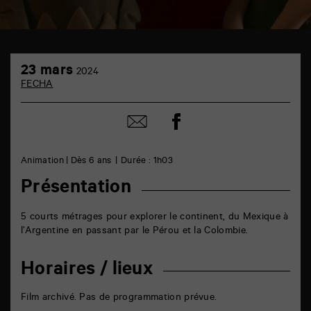
TAP
23
cinéma
23 mars
2024
mars
6
FECHA
rue
de
la
Partager
Partager
Marne
sur
par
86000
facebook
email
Poitiers
Animation | Dès 6 ans
Durée : 1h03
Présentation
5 courts métrages pour explorer le continent, du Mexique à
l’Argentine en passant par le Pérou et la Colombie.
Horaires / lieux
Film archivé. Pas de programmation prévue.