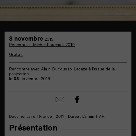
© Ladybirds films
Espace
8
Mendès
8 novembre
2019
novembre
France
Rencontres Michel Foucault 2019
6
rue
Gratuit
de
la
Marne
Rencontre avec Alain Ducousso-Lacaze à l’issue de la
86000
projection.
Poitiers
le
08
novembre 2019
Partager
Partager
sur
par
facebook
email
Documentaire
France
2011
Durée : 52 min
V.F.
Présentation