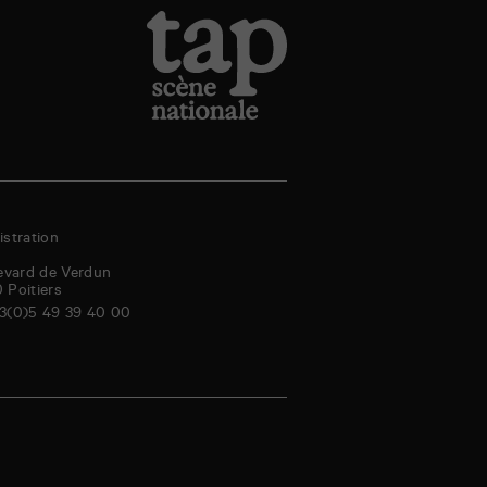
stration
evard de Verdun
0
Poitiers
3(0)5 49 39 40 00