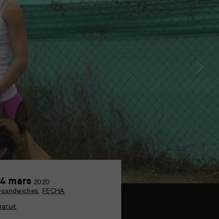
24
4 mars
2020
mars
-sandwiches
,
FECHA
ratuit