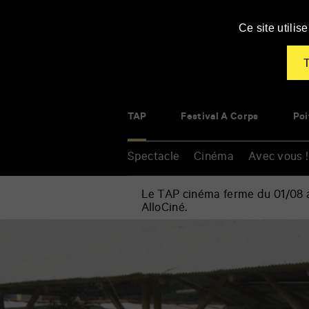
Panneau de gestion des cookies
Ce site utili
T
TAP
Festival À Corps
Poi
Spectacle
Cinéma
Avec vous !
Le TAP cinéma ferme du 01/08 au
AlloCiné.
Accueil
»
Cinéma
Renseigner
»
vos
Ciné-
mots
Sandwich
clés
Cine
Bocadillo