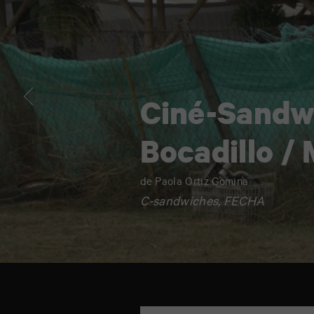
/
Miedo
Ciné-Sandw
Bocadillo /
de Paola Ortiz Gomina
C-sandwiches, FECHA
TAP