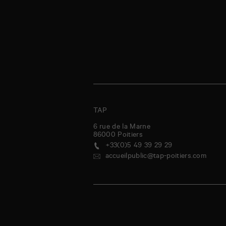
TAP
6 rue de la Marne
86000
Poitiers
+33(0)5 49 39 29 29
accueilpublic@tap-poitiers.com