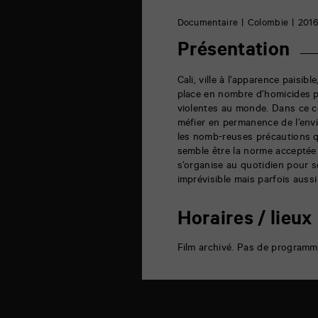
cinéma
6
Documentaire
Colombie
201
rue
de
Présentation
la
Marne
86000
Cali, ville à l’apparence paisib
Poitiers
place en nombre d’homicides p
violentes au monde. Dans ce co
méfier en permanence de l’envi
les nomb-reuses précautions qu
semble être la norme acceptée
s’organise au quotidien pour se
imprévisible mais parfois auss
Horaires / lieux
Film archivé. Pas de programm