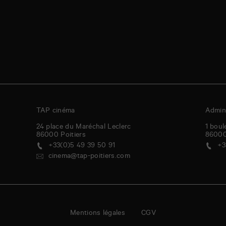
TAP cinéma
Admini
24 place du Maréchal Leclerc
1 boul
86000
Poitiers
8600
+33(0)5 49 39 50 91
+3
cinema@tap-poitiers.com
Mentions légales
CGV