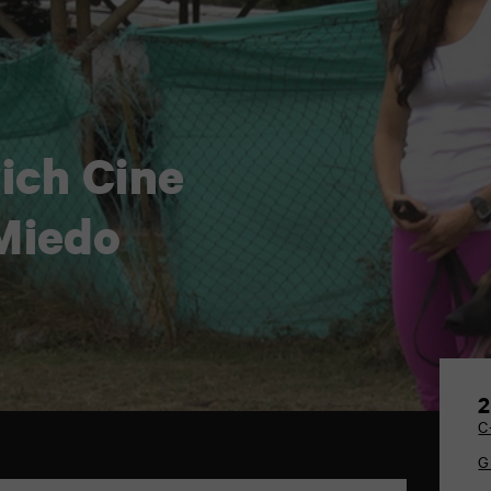
ich Cine
 Miedo
2
C
G