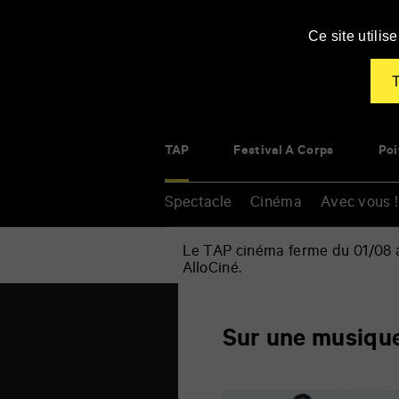
Panneau de gestion des cookies
Ce site utili
T
TAP
Festival À Corps
Poi
Spectacle
Cinéma
Avec vous !
Le TAP cinéma ferme du 01/08 au
AlloCiné.
Accueil
»
Sur
Renseigner
une
Sur une musique
vos
musique
mots
d'Ennio
clés
Morricone