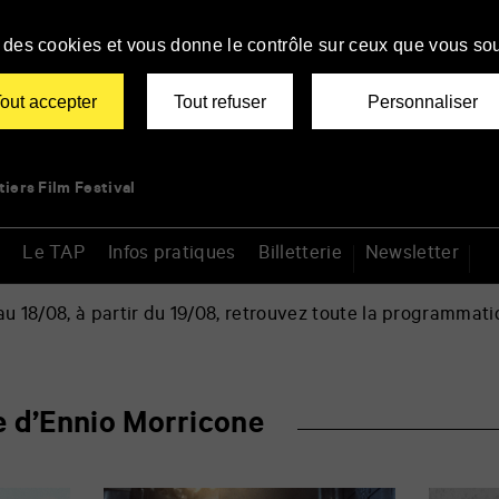
se des cookies et vous donne le contrôle sur ceux que vous sou
out accepter
Tout refuser
Personnaliser
tiers Film Festival
Le TAP
Infos pratiques
Billetterie
Newsletter
 18/08, à partir du 19/08, retrouvez toute la programmati
 d’Ennio Morricone