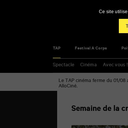
Panneau de gestion des cookies
Ce site utili
T
TAP
Festival À Corps
Poi
Spectacle
Cinéma
Avec vous !
Le TAP cinéma ferme du 01/08 au
AlloCiné.
Accueil
»
Semaine
Renseigner
de
Semaine de la cr
vos
la
mots
critique
clés