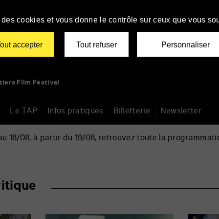
se des cookies et vous donne le contrôle sur ceux que vous sou
out accepter
Tout refuser
Personnaliser
tiers Film Festival
Le TAP
Infos pratiques
Billetterie
Newsletter
 18/08, à partir du 19/08, retrouvez toute la programmati
itique