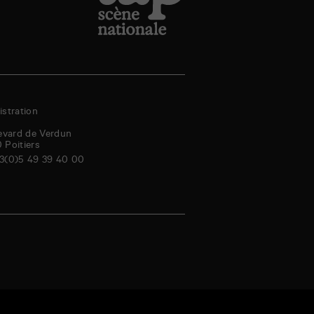
stration
evard de Verdun
0
Poitiers
3(0)5 49 39 40 00