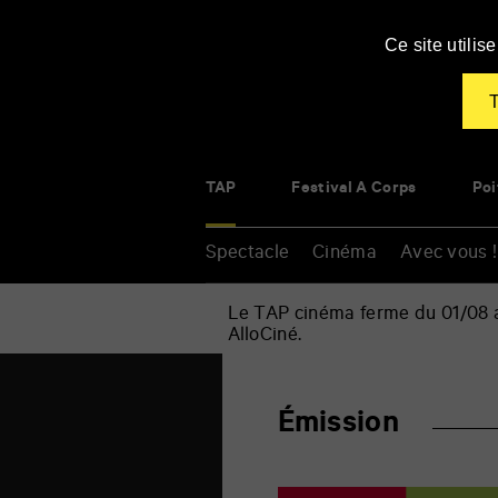
Panneau de gestion des cookies
Ce site utili
T
TAP
Festival À Corps
Poi
Spectacle
Cinéma
Avec vous !
Le TAP cinéma ferme du 01/08 au
AlloCiné.
Accueil
»
Émission
Renseigner
Émission
vos
mots
clés