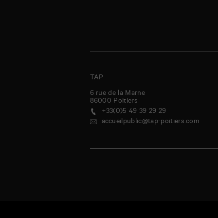
TAP
6 rue de la Marne
86000
Poitiers
+33(0)5 49 39 29 29
accueilpublic@tap-poitiers.com