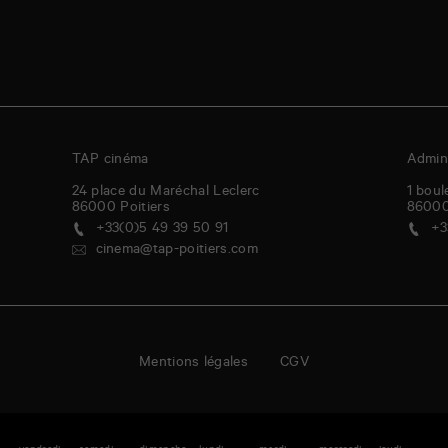
TAP cinéma
Admini
24 place du Maréchal Leclerc
1 boul
86000
Poitiers
8600
+33(0)5 49 39 50 91
+3
cinema@tap-poitiers.com
Mentions légales
CGV