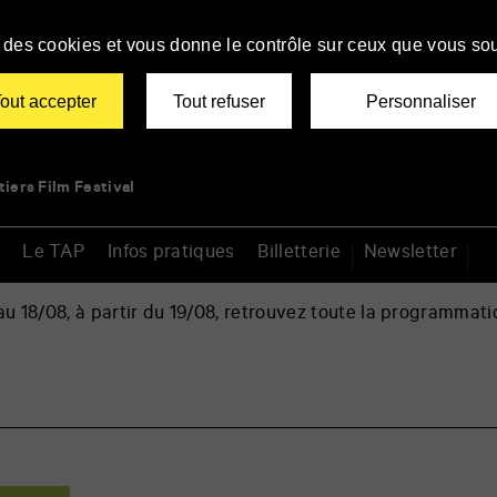
se des cookies et vous donne le contrôle sur ceux que vous sou
out accepter
Tout refuser
Personnaliser
tiers Film Festival
Le TAP
Infos pratiques
Billetterie
Newsletter
 18/08, à partir du 19/08, retrouvez toute la programmati