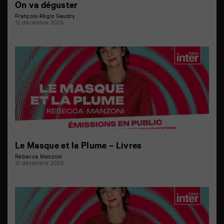
On va déguster
François-Régis Gaudry
12 décembre 2025
Le Masque et la Plume – Livres
Rebecca Manzoni
12 décembre 2025