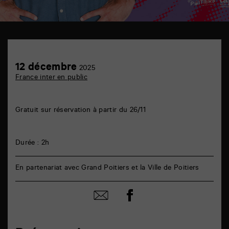
TAP
auditorium
6
Achetez
12
12 décembre
rue
2025
en
décembre
de
France inter en public
ligne
la
Marne
86000
Poitiers
Gratuit sur réservation à partir du 26/11
Durée : 2h
En partenariat avec Grand Poitiers et la Ville de Poitiers
Partager
Partager
sur
par
facebook
email