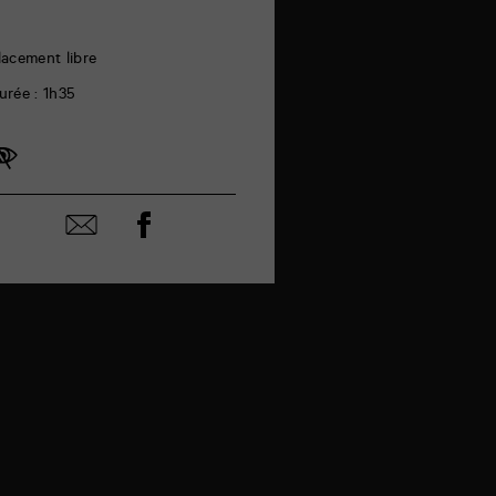
lacement libre
urée : 1h35
Partager
Partager
sur
par
facebook
email