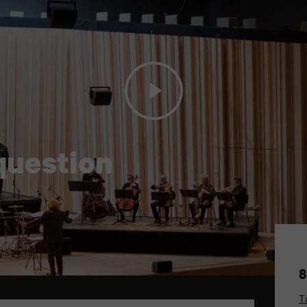
 question
8
T