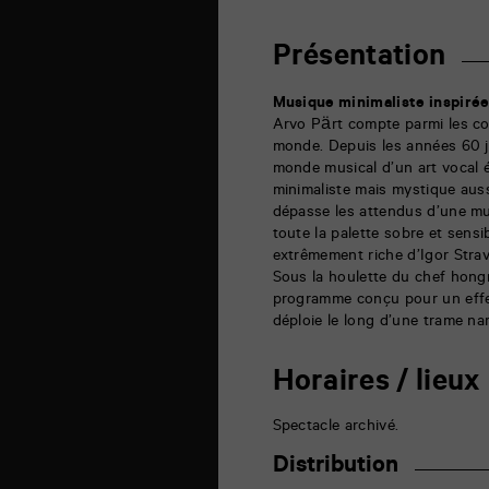
auditorium
6
rue
Présentation
de
la
Marne
Musique minimaliste inspiré
86000
Arvo Pärt compte parmi les co
Poitiers
monde. Depuis les années 60 jus
monde musical d’un art vocal 
minimaliste mais mystique aus
dépasse les attendus d’une mu
toute la palette sobre et sen
extrêmement riche d’Igor Strav
Sous la houlette du chef hongr
programme conçu pour un effect
déploie le long d’une trame nar
Horaires / lieux
Spectacle archivé.
Distribution