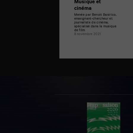
Musique et
cinéma
Menée par Benoit Basirico,
enseignant-chercheur et
journaliste de cinéma,
spécialisé dans la musique
de film
8 novembre 2021