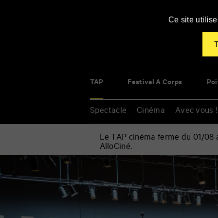
Panneau de gestion des cookies
Ce site utili
T
TAP
Festival À Corps
Poi
Spectacle
Cinéma
Avec vous !
Le TAP cinéma ferme du 01/08 au
AlloCiné.
Accueil
»
Spectacle
Renseigner
»
vos
Musique
mots
»
clés
Telle
est