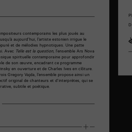
P
D
e
mpositeurs contemporains les plus joués au
qu’à aujourd’hui, l’artiste estonien irrigue le
épuré et de mélodies hypnotiques. Une patte
si. Avec
Telle est la question
, l’ensemble Ars Nova
sique spirituelle contemporaine pour approfondir
sible de son œuvre, encadrant ce programme
insky en ouverture et de Charles Ives en clôture.
ois Gregory Vajda, l’ensemble propose ainsi un
if original de chanteurs et d’interprètes, qui se
rative, subtile et poétique.