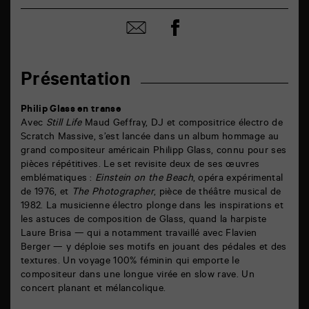
Partager
Partager
sur
par
facebook
email
Présentation
Philip Glass en transe
Avec
Still Life
Maud Geffray, DJ et compositrice électro de
Scratch Massive, s’est lancée dans un album hommage au
grand compositeur américain Philipp Glass, connu pour ses
pièces répétitives. Le set revisite deux de ses œuvres
emblématiques :
Einstein on the Beach
, opéra expérimental
de 1976, et
The Photographer
, pièce de théâtre musical de
1982. La musicienne électro plonge dans les inspirations et
les astuces de composition de Glass, quand la harpiste
Laure Brisa — qui a notamment travaillé avec Flavien
Berger — y déploie ses motifs en jouant des pédales et des
textures. Un voyage 100% féminin qui emporte le
compositeur dans une longue virée en slow rave. Un
concert planant et mélancolique.