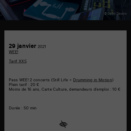
© David Daunis
TAP
théâtre
6
Achetez
29
29 janvier
rue
2021
en
janvier
de
WEE!
ligne
la
Marne
Tarif XXS
86000
Poitiers
Pass WEE! 2 concerts (Still Life +
Drumming in Motion
)
Plein tarif : 20 €
Moins de 16 ans, Carte Culture, demandeurs d’emploi : 10 €
Durée : 50 min