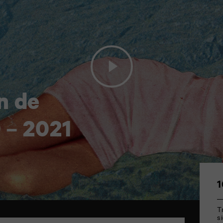
n de
 – 2021
1
T
s