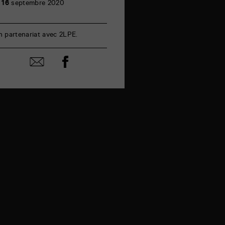
e
16
septembre 2020
n partenariat avec 2LPE.
Partager
Partager
sur
par
facebook
email