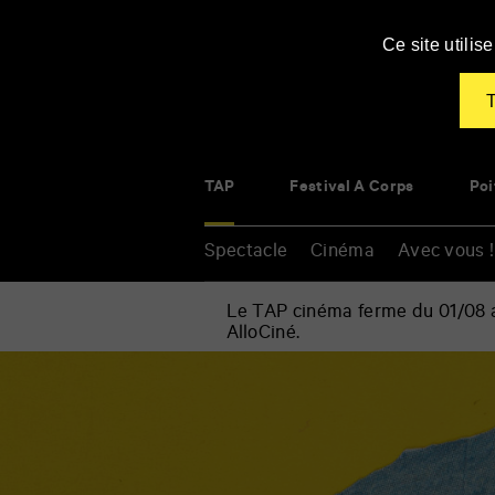
Panneau de gestion des cookies
Ce site utili
T
TAP
Festival À Corps
Poi
Spectacle
Cinéma
Avec vous !
Le TAP cinéma ferme du 01/08 au
AlloCiné.
Accueil
»
Spectacle
Renseigner
»
vos
Soirée
mots
de
clés
présentation
de