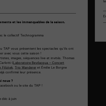
l
E
ements et les immanquables de la saison.
ec le collectif Technogramma
du TAP vous présentent les spectacles qu’ils ont
ger avec vous cette saison !
tistes, images, séquences live et invités. Thomas
arlotti (
Laboratoire Bevilacqua – Concert
 Filiztek
,
Trio Wanderer
et Émilie Le Borgne
déjà confirmé leur présence.
i nous ?
 Facebook ou le site du TAP !
 déc à juin