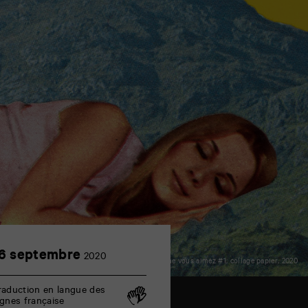
16
6 septembre
2020
© Guillaume Chiron - Dormez comme vous aimez #1, collage papier, 2020
septembre
raduction en langue des
ignes française