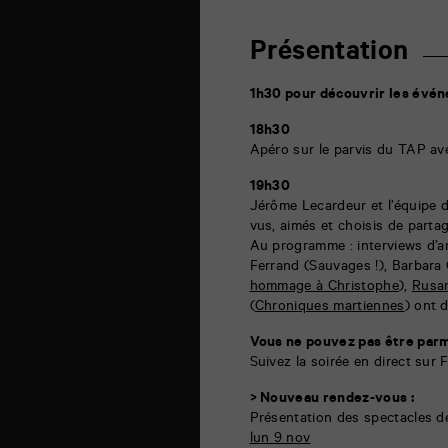
6
rue
de
Présentation
la
Marne
86000
1h30 pour découvrir les évén
Poitiers
18h30
Apéro sur le parvis du TAP av
19h30
Jérôme Lecardeur et l’équipe 
vus, aimés et choisis de parta
Au programme : interviews d’ar
Ferrand (Sauvages !), Barbara C
hommage à Christophe
),
Rusan
(
Chroniques martiennes
) ont 
Vous ne pouvez pas être parm
Suivez la soirée en direct sur
> Nouveau rendez-vous :
Présentation des spectacles de
lun 9 nov