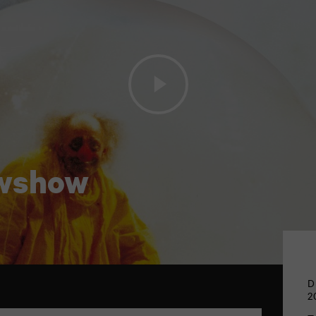
owshow
D
2