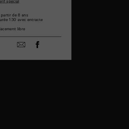
arif spécial
 partir de 8 ans
urée 1:30 avec entracte
lacement libre
Partager
Partager
sur
par
facebook
email