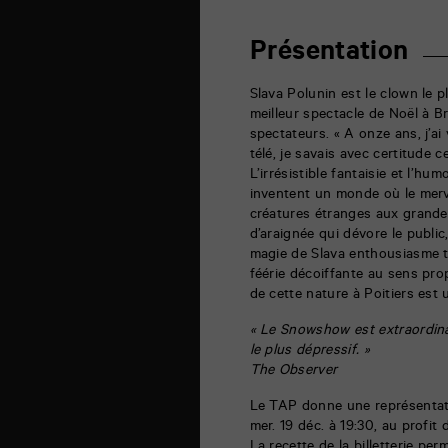
théâtre
6
rue
Présentation
de
la
Marne
Slava Polunin est le clown le 
86000
meilleur spectacle de Noël à B
Poitiers
spectateurs. « A onze ans, j’a
télé, je savais avec certitude ce
L’irrésistible fantaisie et l’h
inventent un monde où le merve
créatures étranges aux grandes 
d’araignée qui dévore le public
magie de Slava enthousiasme t
féérie décoiffante au sens pro
de cette nature à Poitiers est
« Le Snowshow est extraordinaire
le plus dépressif. »
The Observer
Le TAP donne une représenta
mer. 19 déc. à 19:30, au profit 