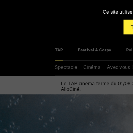
Panneau de gestion des cookies
Ce site utili
T
TAP
Festival À Corps
Poi
Spectacle
Cinéma
Avec vous !
Le TAP cinéma ferme du 01/08 au
AlloCiné.
Accueil
»
Spectacle
Renseigner
»
vos
Cirque
mots
»
clés
Slava’s
Snowshow