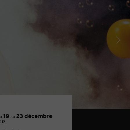
Achetez
19
23 décembre
u
au
en
012
ligne