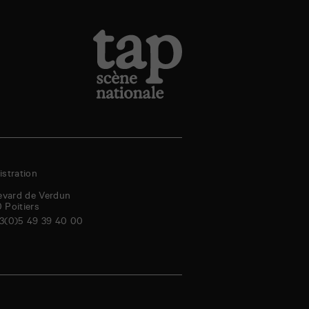
stration
evard de Verdun
0
Poitiers
3(0)5 49 39 40 00