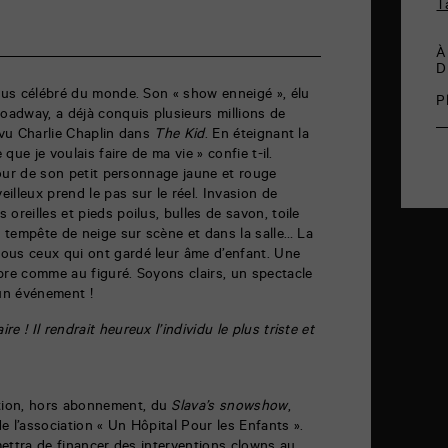
T
À
D
plus célébré du monde. Son « show enneigé », élu
P
roadway, a déjà conquis plusieurs millions de
i vu Charlie Chaplin dans
The Kid
. En éteignant la
 que je voulais faire de ma vie » confie t-il.
umour de son petit personnage jaune et rouge
illeux prend le pas sur le réel. Invasion de
oreilles et pieds poilus, bulles de savon, toile
, tempête de neige sur scène et dans la salle… La
ous ceux qui ont gardé leur âme d’enfant. Une
pre comme au figuré. Soyons clairs, un spectacle
 un événement !
 ! Il rendrait heureux l’individu le plus triste et
tion, hors abonnement, du
Slava’s snowshow
,
de l’association « Un Hôpital Pour les Enfants ».