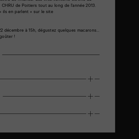
rmettra de financer des interventions clowns au
 CHRU de Poitiers tout au long de l’année 2013.
 ils en parlent » sur le site
 22 décembre à 15h, dégustez quelques macarons…
goûter !