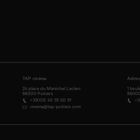
TAP cinéma
Admini
24 place du Maréchal Leclerc
1 boul
86000
Poitiers
8600
+33(0)5 49 39 50 91
+3
cinema@tap-poitiers.com