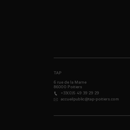
TAP
6 rue de la Marne
86000
Poitiers
+33(0)5 49 39 29 29
accueilpublic@tap-poitiers.com