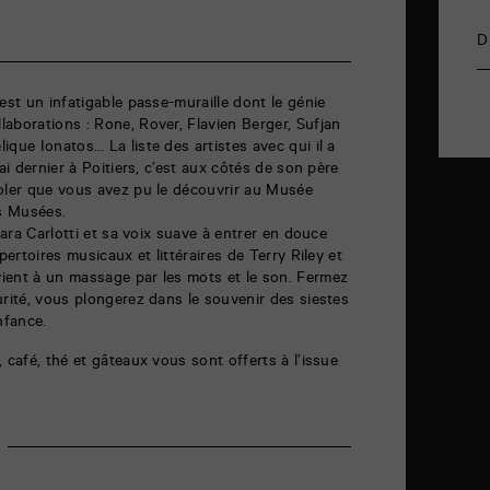
D
est un infatigable passe-muraille dont le génie
aborations : Rone, Rover, Flavien Berger, Sufjan
que Ionatos… La liste des artistes avec qui il a
ai dernier à Poitiers, c’est aux côtés de son père
Soler que vous avez pu le découvrir au Musée
des Musées.
rbara Carlotti et sa voix suave à entrer en douce
pertoires musicaux et littéraires de Terry Riley et
ient à un massage par les mots et le son. Fermez
urité, vous plongerez dans le souvenir des siestes
nfance.
 café, thé et gâteaux vous sont offerts à l’issue