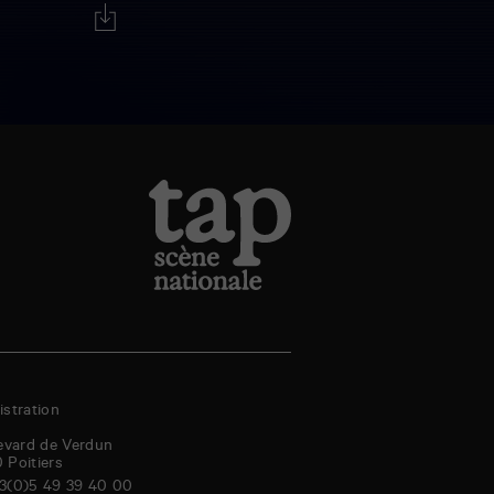
stration
evard de Verdun
0
Poitiers
3(0)5 49 39 40 00