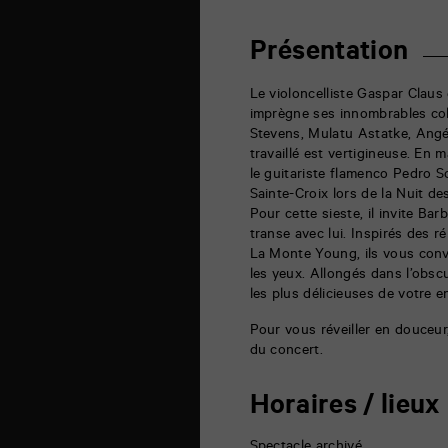
auditorium
6
rue
Présentation
de
la
Marne
Le violoncelliste Gaspar Claus 
86000
imprègne ses innombrables coll
Poitiers
Stevens, Mulatu Astatke, Angéli
travaillé est vertigineuse. En m
le guitariste flamenco Pedro 
Sainte-Croix lors de la Nuit 
Pour cette sieste, il invite Ba
transe avec lui. Inspirés des ré
La Monte Young, ils vous conv
les yeux. Allongés dans l’obsc
les plus délicieuses de votre e
Pour vous réveiller en douceur,
du concert.
Horaires / lieux