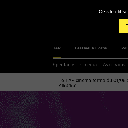
Panneau de gestion des cookies
Ce site utili
T
TAP
Festival À Corps
Poi
Spectacle
Cinéma
Avec vous !
Le TAP cinéma ferme du 01/08 au
AlloCiné.
Accueil
»
Spectacle
Renseigner
»
vos
Musique
mots
»
clés
Sieste
musicale