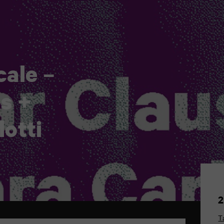
cale –
s +
lotti
2
T