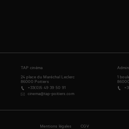
TAP cinéma
Admini
24 place du Maréchal Leclerc
1 boul
86000
Poitiers
8600
+33(0)5 49 39 50 91
+3
cinema@tap-poitiers.com
Mentions légales
CGV