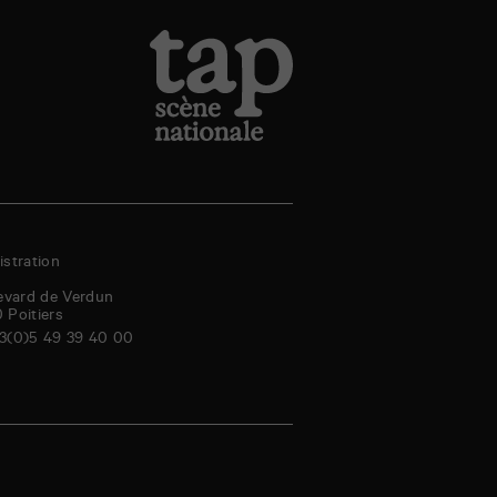
stration
evard de Verdun
0
Poitiers
3(0)5 49 39 40 00