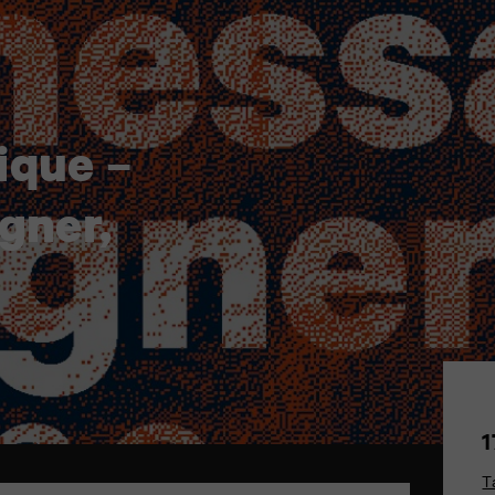
ique –
gner,
1
T