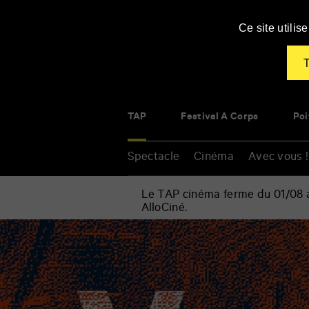
Panneau de gestion des cookies
Ce site utili
T
TAP
Festival À Corps
Poi
Spectacle
Cinéma
Avec vous !
Le TAP cinéma ferme du 01/08 au
AlloCiné.
Accueil
»
Spectacle
Renseigner
»
vos
Musique
mots
»
clés
Sieste
classique