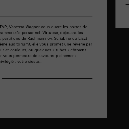
 TAP, Vanessa Wagner vous ouvre les portes de
ramme très personnel. Virtuose, déjouant les
es partitions de Rachmaninov, Scriabine ou Liszt
même auditorium), elle vous promet une rêverie par
ur et couleurs, où quelques « tubes » côtoient
ur vous permettre de savourer pleinement
vilégié : votre sieste…