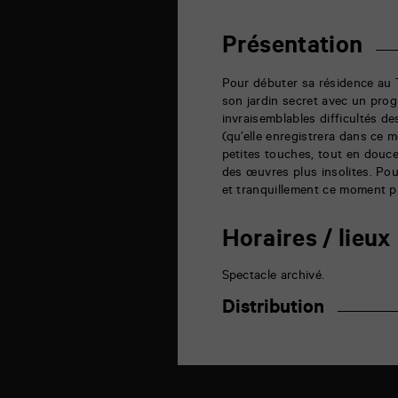
auditorium
6
rue
Présentation
de
la
Marne
Pour débuter sa résidence au
86000
son jardin secret avec un prog
Poitiers
invraisemblables difficultés d
(qu’elle enregistrera dans ce 
petites touches, tout en douce
des œuvres plus insolites. Po
et tranquillement ce moment pri
Horaires / lieux
Spectacle archivé.
Distribution