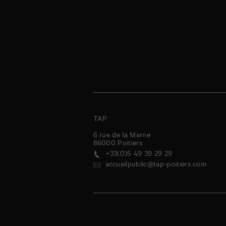
TAP
6 rue de la Marne
86000
Poitiers
+33(0)5 49 39 29 29
accueilpublic@tap-poitiers.com