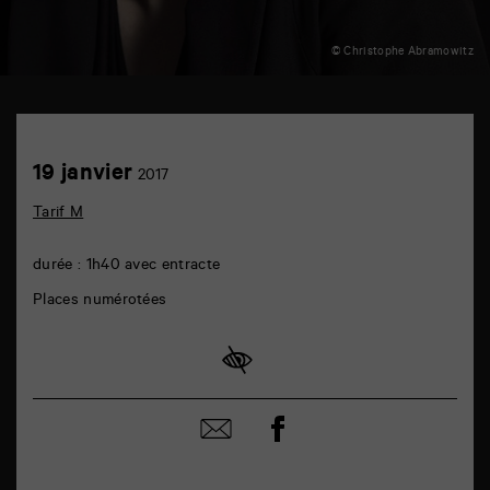
© Christophe Abramowitz
TAP
auditorium
6
Achetez
19
19 janvier
rue
2017
en
janvier
de
ligne
la
Tarif M
Marne
86000
Poitiers
durée : 1h40 avec entracte
Places numérotées
Partager
Partager
sur
par
facebook
email