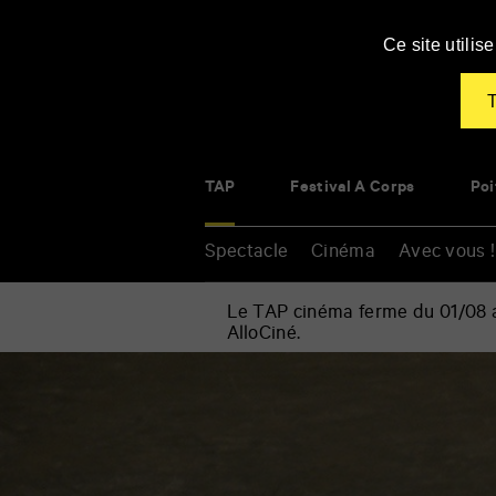
Panneau de gestion des cookies
Ce site utili
T
TAP
Festival À Corps
Poi
Spectacle
Cinéma
Avec vous !
Le TAP cinéma ferme du 01/08 au
AlloCiné.
Accueil
»
Spectacle
Renseigner
»
vos
Danse
mots
»
clés
SAS