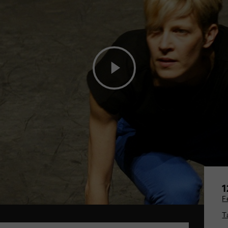
1
F
T