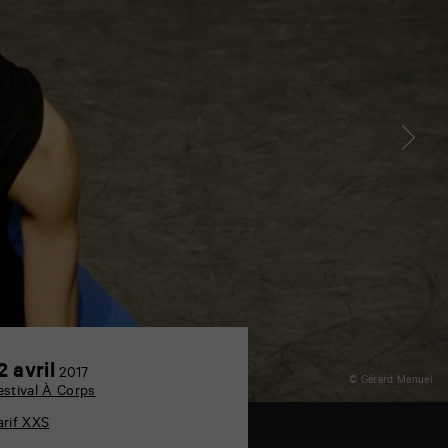
12
2 avril
2017
© Gérard Manuel
avril
estival À Corps
arif XXS