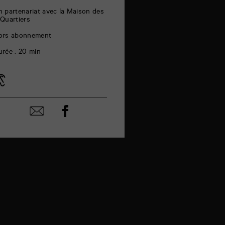
n partenariat avec la Maison des
 Quartiers
ors abonnement
urée : 20 min
Partager
Partager
sur
par
facebook
email