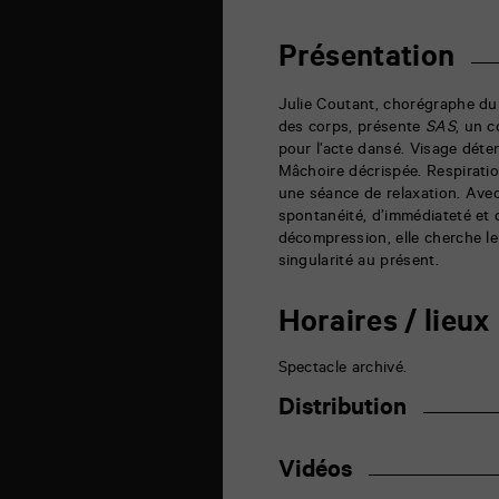
des
3
Quartiers
Présentation
6
rue
de
Julie Coutant, chorégraphe du
la
des corps, présente
SAS
, un 
Marne
pour l’acte dansé. Visage déte
86000
Poitiers
Mâchoire décrispée. Respiratio
une séance de relaxation. Avec
spontanéité, d’immédiateté et 
décompression, elle cherche le
singularité au présent.
Horaires / lieux
Spectacle archivé.
Distribution
Vidéos