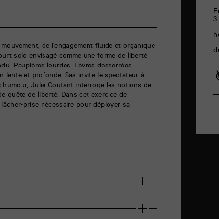
E
3
h
 mouvement, de l’engagement fluide et organique
d
court solo envisagé comme une forme de liberté
ndu. Paupières lourdes. Lèvres desserrées.
n lente et profonde. Sas invite le spectateur à
 humour, Julie Coutant interroge les notions de
de quête de liberté. Dans cet exercice de
 lâcher-prise nécessaire pour déployer sa