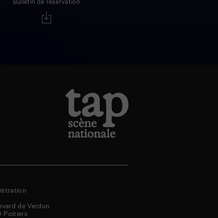
Bulletin de réservation
stration
evard de Verdun
0
Poitiers