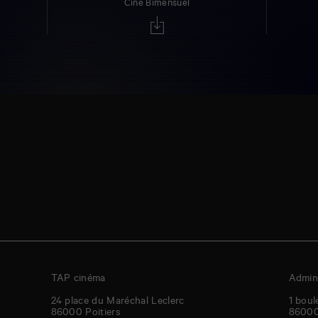
Ciné Bimensuel
TAP cinéma
Admini
24 place du Maréchal Leclerc
1 boul
86000
Poitiers
8600