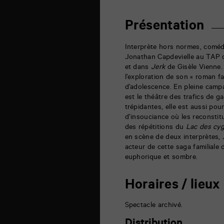
théâtre
6
rue
Présentation
de
la
Marne
Interprète hors normes, coméd
86000
Jonathan Capdevielle au TAP
Poitiers
et dans
Jerk
de Gisèle Vienne
l’exploration de son « roman fa
d’adolescence. En pleine campa
est le théâtre des trafics de
trépidantes, elle est aussi pou
d’insouciance où les reconstit
des répétitions du
Lac des cy
en scène de deux interprètes, 
acteur de cette saga familiale
euphorique et sombre.
Horaires / lieux
Spectacle archivé.