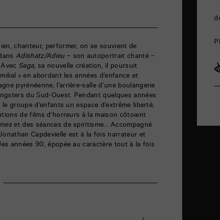
d
P
ien, chanteur, performer, on se souvient de
 dans
Adishatz/Adieu
– son autoportrait chanté –
. Avec
Saga
, sa nouvelle création, il poursuit
milial » en abordant les années d’enfance et
gne pyrénéenne, l’arrière-salle d’une boulangerie
 gangsters du Sud-Ouest. Pendant quelques années
r le groupe d’enfants un espace d’extrême liberté,
utions de films d’horreurs à la maison côtoient
gnes
et des séances de spiritisme… Accompagné
Jonathan Capdevielle est à la fois narrateur et
 des années 90, épopée au caractère tout à la fois