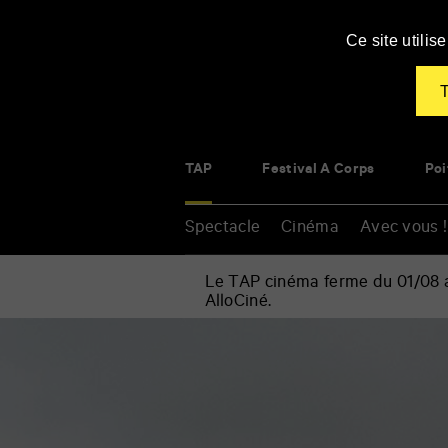
Panneau de gestion des cookies
Ce site utili
T
TAP
Festival À Corps
Poi
Spectacle
Cinéma
Avec vous !
Le TAP cinéma ferme du 01/08 au
AlloCiné.
Accueil
»
Spectacle
Renseigner
»
vos
Théâtre
mots
»
clés
Saga