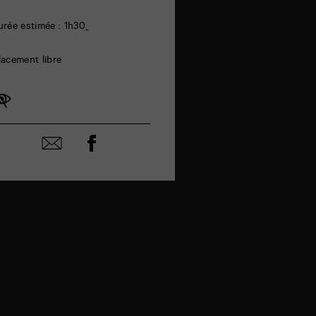
urée estimée : 1h30
lacement libre
Partager
Partager
sur
par
facebook
email