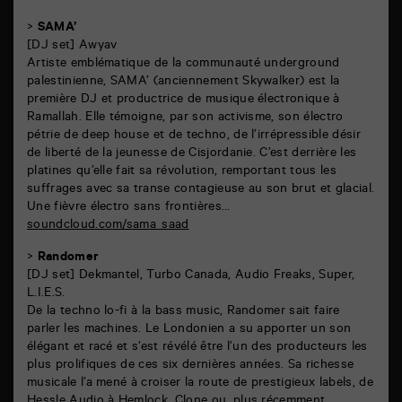
>
SAMA’
[DJ set] Awyav
Artiste emblématique de la communauté underground
palestinienne, SAMA’ (anciennement Skywalker) est la
première DJ et productrice de musique électronique à
Ramallah. Elle témoigne, par son activisme, son électro
pétrie de deep house et de techno, de l’irrépressible désir
de liberté de la jeunesse de Cisjordanie. C’est derrière les
platines qu’elle fait sa révolution, remportant tous les
suffrages avec sa transe contagieuse au son brut et glacial.
Une fièvre électro sans frontières…
soundcloud.com/sama_saad
>
Randomer
[DJ set] Dekmantel, Turbo Canada, Audio Freaks, Super,
L.I.E.S.
De la techno lo-fi à la bass music, Randomer sait faire
parler les machines. Le Londonien a su apporter un son
élégant et racé et s’est révélé être l’un des producteurs les
plus prolifiques de ces six dernières années. Sa richesse
musicale l’a mené à croiser la route de prestigieux labels, de