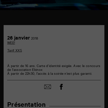
TAP
bar
6
Achetez
26
26 janvier
rue
2018
en
janvier
de
WEE!
ligne
la
Marne
Tarif XXS
86000
Poitiers
À partir de 16 ans. Carte d’identité exigée. Avec le concours
de l’association Ekinox
À partir de 22h30, l’accès à la soirée n’est plus garanti.
Partager
Partager
sur
par
facebook
email
Présentation