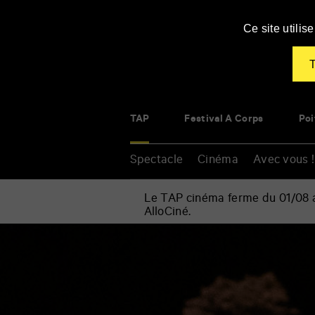
Panneau de gestion des cookies
Ce site utili
T
TAP
Festival À Corps
Poi
Spectacle
Cinéma
Avec vous !
Le TAP cinéma ferme du 01/08 au
AlloCiné.
Accueil
»
Spectacle
Renseigner
»
vos
Danse
mots
»
clés
Queen
Blood