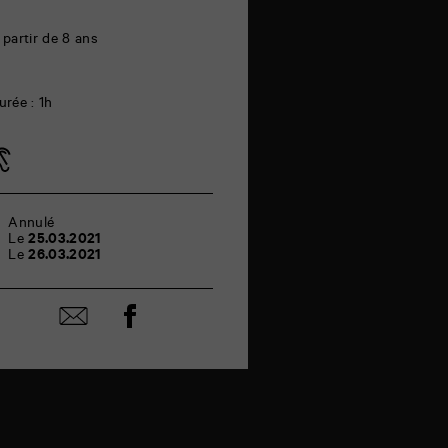
 partir de 8 ans
urée : 1h
Annulé
Le
25.03.2021
Le
26.03.2021
Partager
Partager
sur
par
facebook
email