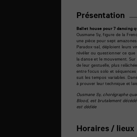
théâtre
6
rue
Présentation
de
la
Marne
Ballet house pour 7 dancing 
86000
Ousmane Sy, figure de la Fren
Poitiers
une pièce pour sept amazones
Paradox-sal, déploient leurs vi
révéler ou questionner ce que 
la danse et le mouvement. Sur
de leur gestuelle, plus relâché
entre focus solo et séquences 
suit les tempos variables. Da
à prouver leur technique et lai
Ousmane Sy, chorégraphe quad
Blood, est brutalement décédé 
est dédiée
Horaires / lieux