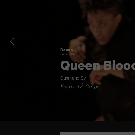
Danse
En famille
Queen Bloo
Ousmane Sy
Festival À Corps
TAP