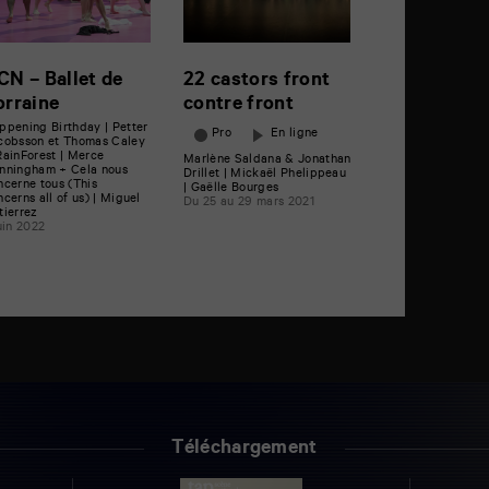
CN – Ballet de
22 castors front
orraine
contre front
ppening Birthday | Petter
Pro
En ligne
cobsson et Thomas Caley
RainForest | Merce
Marlène Saldana & Jonathan
nningham + Cela nous
Drillet | Mickaël Phelippeau
ncerne tous (This
| Gaëlle Bourges
ncerns all of us) | Miguel
Du 25 au 29 mars 2021
tierrez
juin 2022
Téléchargement