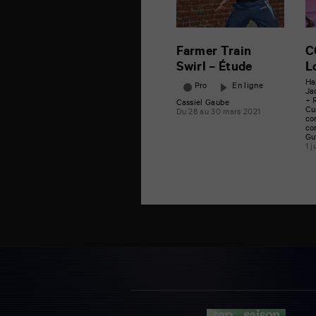
Farmer Train
C
Swirl – Étude
L
Ha
Pro
En ligne
Ja
+ 
Cassiel Gaube
Cu
Du 28 au 30 mars 2021
co
co
Gu
1 