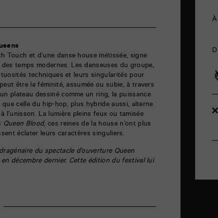
À
queens
D
ch Touch et d’une danse house métissée, signe
 des temps modernes. Les danseuses du groupe,
rtuosités techniques et leurs singularités pour
peut être la féminité, assumée ou subie, à travers
 un plateau dessiné comme un ring, la puissance
e que celle du hip-hop, plus hybride aussi, alterne
à l’unisson. La lumière pleins feux ou tamisée
ns
Queen Blood
, ces reines de la house n’ont plus
ssent éclater leurs caractères singuliers.
ragénaire du spectacle d’ouverture Queen
en décembre dernier. Cette édition du festival lui