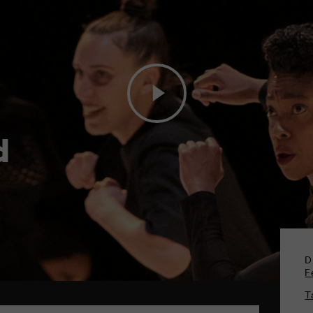
d
D
F
T