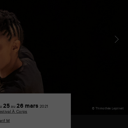
25
26 mars
u
au
2021
© Thimothée Lejolivet
estival À Corps
arif M