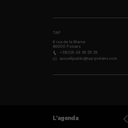
TAP
6 rue de la Marne
86000
Poitiers
+33(0)5 49 39 29 29
accueilpublic@tap-poitiers.com
udi
vendredi
samedi
dimanche
lundi
mardi
mercredi
jeudi
Ag
L'agenda
0
31
1
2
3
4
5
6
Juil
Juil
Août
Août
Août
Août
Août
Août
-
Se