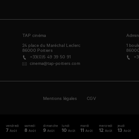
TAP cinéma
Admini
24 place du Maréchal Leclerc
1 boul
86000
Poitiers
8600
+33(0)5 49 39 50 91
+3
cinema@tap-poitiers.com
Mentions légales
CGV
vendredi
samedi
dimanche
lundi
mardi
mercredi
jeudi
v
enda
A
7
8
9
10
11
12
13
1
Août
Août
Août
Août
Août
Août
Août
-
maine
S